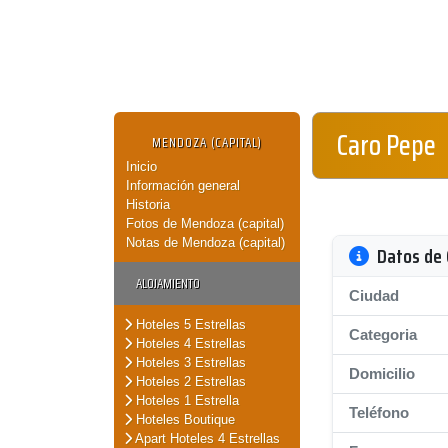
Caro Pepe
MENDOZA (CAPITAL)
Inicio
Información general
Historia
Fotos de Mendoza (capital)
Notas de Mendoza (capital)
Datos de 
ALOJAMIENTO
Ciudad
Hoteles 5 Estrellas
Categoria
Hoteles 4 Estrellas
Hoteles 3 Estrellas
Domicilio
Hoteles 2 Estrellas
Hoteles 1 Estrella
Teléfono
Hoteles Boutique
Apart Hoteles 4 Estrellas