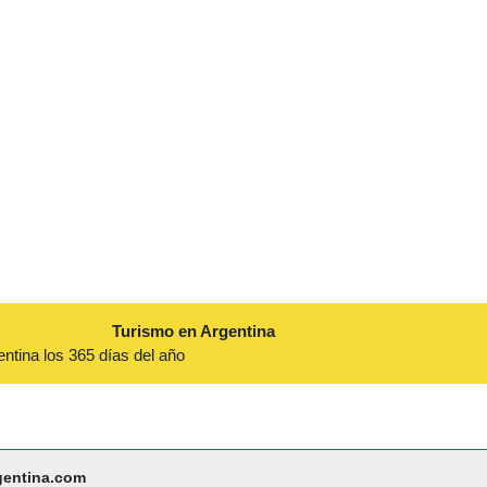
Turismo en Argentina
entina los 365 días del año
gentina.com