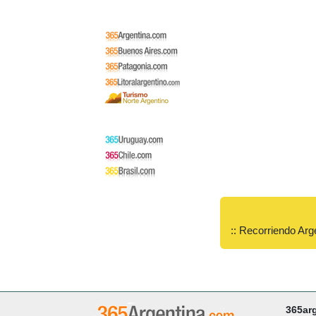
:: Recorriendo Arg
365ar