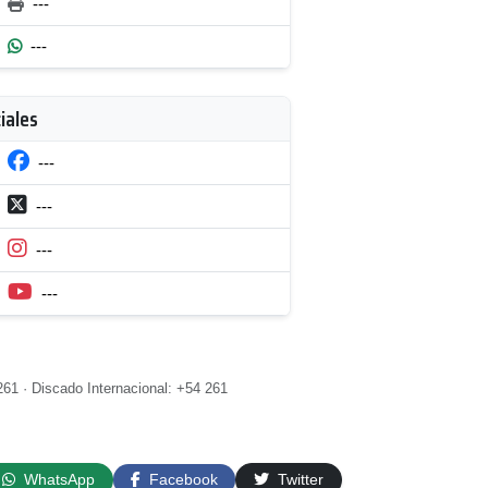
---
---
iales
---
---
---
---
61 · Discado Internacional: +54 261
WhatsApp
Facebook
Twitter