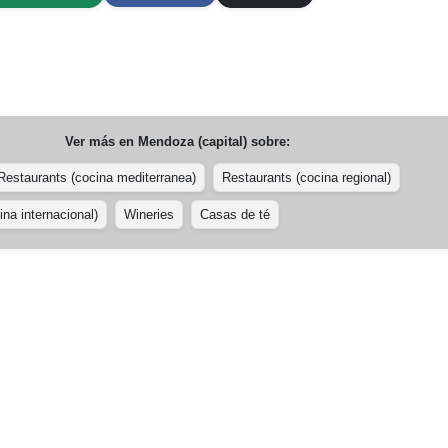
Ver más en
Mendoza (capital)
sobre:
Restaurants (cocina mediterranea)
Restaurants (cocina regional)
na internacional)
Wineries
Casas de té