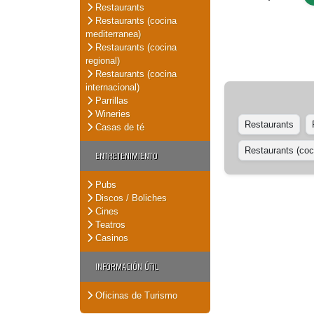
Restaurants
Restaurants (cocina
mediterranea)
Restaurants (cocina
regional)
Restaurants (cocina
internacional)
Parrillas
Wineries
Restaurants
Casas de té
Restaurants (coci
ENTRETENIMIENTO
Pubs
Discos / Boliches
Cines
Teatros
Casinos
INFORMACIÓN ÚTIL
Oficinas de Turismo