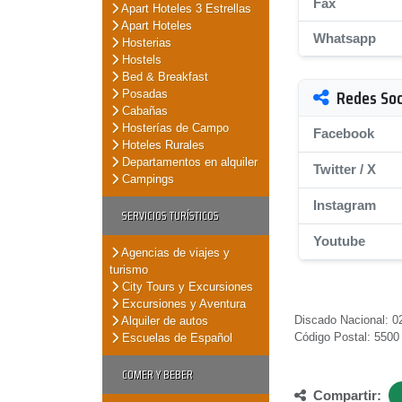
Fax
Apart Hoteles 3 Estrellas
Apart Hoteles
Whatsapp
Hosterias
Hostels
Bed & Breakfast
Redes Soc
Posadas
Cabañas
Hosterías de Campo
Facebook
Hoteles Rurales
Departamentos en alquiler
Twitter / X
Campings
Instagram
SERVICIOS TURÍSTICOS
Youtube
Agencias de viajes y
turismo
City Tours y Excursiones
Excursiones y Aventura
Discado Nacional: 02
Alquiler de autos
Código Postal: 5500
Escuelas de Español
COMER Y BEBER
Compartir: