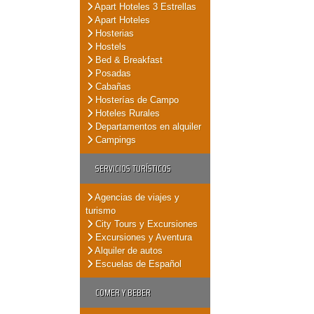
Apart Hoteles 3 Estrellas
Apart Hoteles
Hosterias
Hostels
Bed & Breakfast
Posadas
Cabañas
Hosterías de Campo
Hoteles Rurales
Departamentos en alquiler
Campings
SERVICIOS TURÍSTICOS
Agencias de viajes y
turismo
City Tours y Excursiones
Excursiones y Aventura
Alquiler de autos
Escuelas de Español
COMER Y BEBER