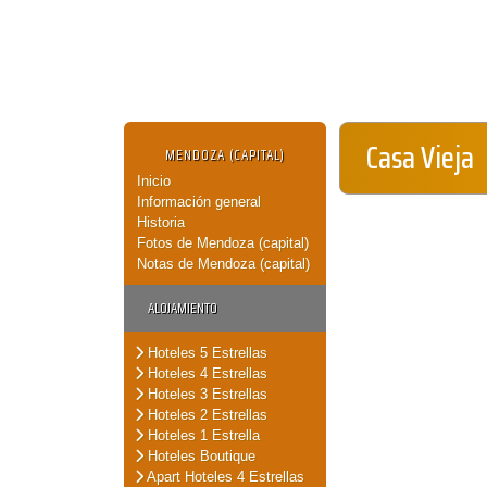
Casa Vieja
MENDOZA (CAPITAL)
Inicio
Información general
Historia
Fotos de Mendoza (capital)
Notas de Mendoza (capital)
ALOJAMIENTO
Hoteles 5 Estrellas
Hoteles 4 Estrellas
Hoteles 3 Estrellas
Hoteles 2 Estrellas
Hoteles 1 Estrella
Hoteles Boutique
Apart Hoteles 4 Estrellas