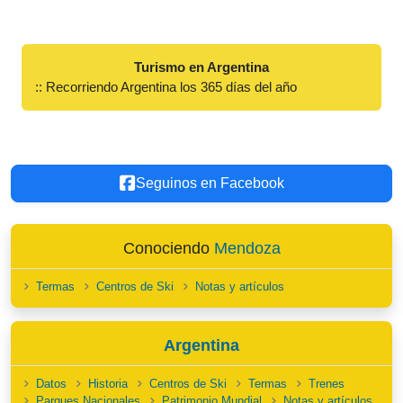
Turismo en Argentina
:: Recorriendo Argentina los 365 días del año
Seguinos en Facebook
Conociendo
Mendoza
Termas
Centros de Ski
Notas y artículos
Argentina
Datos
Historia
Centros de Ski
Termas
Trenes
Parques Nacionales
Patrimonio Mundial
Notas y artículos