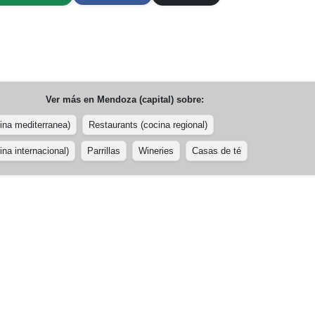
Ver más en
Mendoza (capital)
sobre:
ina mediterranea)
Restaurants (cocina regional)
na internacional)
Parrillas
Wineries
Casas de té