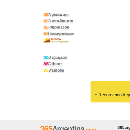
:: Recorriendo Arg
365ar