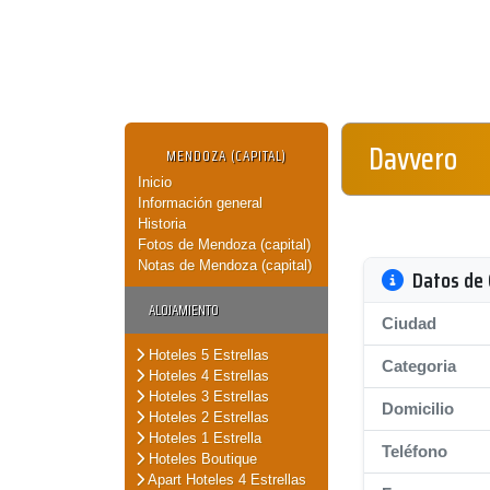
Davvero
MENDOZA (CAPITAL)
Inicio
Información general
Historia
Fotos de Mendoza (capital)
Notas de Mendoza (capital)
Datos de 
ALOJAMIENTO
Ciudad
Hoteles 5 Estrellas
Categoria
Hoteles 4 Estrellas
Hoteles 3 Estrellas
Domicilio
Hoteles 2 Estrellas
Hoteles 1 Estrella
Teléfono
Hoteles Boutique
Apart Hoteles 4 Estrellas