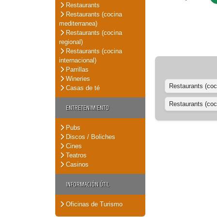
Restaurants
Restaurants (cocina
mediterranea)
Restaurants (cocina
regional)
Restaurants (cocina
internacional)
Parrillas
Wineries
Restaurants (coc
Casas de té
Restaurants (coci
ENTRETENIMIENTO
Pubs
Discos / Boliches
Cines
Teatros
Casinos
INFORMACIÓN ÚTIL
Oficinas de Turismo