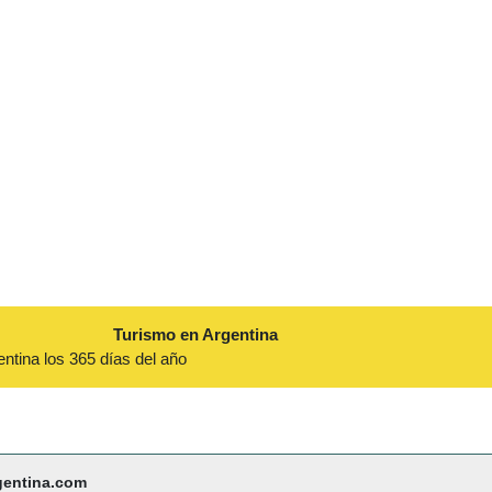
Turismo en Argentina
entina los 365 días del año
gentina.com