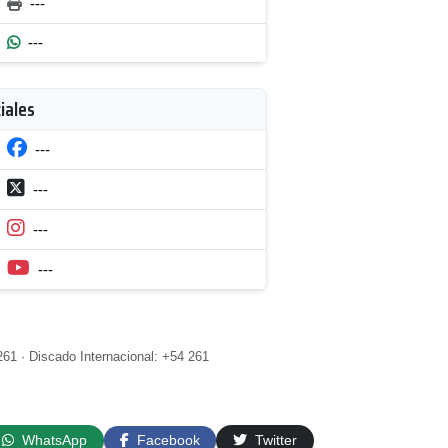
---
---
iales
---
---
---
---
61 · Discado Internacional: +54 261
WhatsApp
Facebook
Twitter