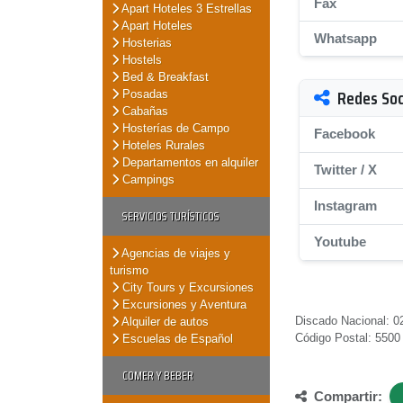
Fax
Apart Hoteles 3 Estrellas
Apart Hoteles
Whatsapp
Hosterias
Hostels
Bed & Breakfast
Redes Soc
Posadas
Cabañas
Hosterías de Campo
Facebook
Hoteles Rurales
Departamentos en alquiler
Twitter / X
Campings
Instagram
SERVICIOS TURÍSTICOS
Youtube
Agencias de viajes y
turismo
City Tours y Excursiones
Excursiones y Aventura
Discado Nacional: 02
Alquiler de autos
Código Postal: 5500
Escuelas de Español
COMER Y BEBER
Compartir: