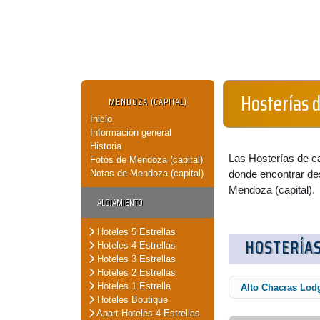
Hosterías 
MENDOZA (CAPITAL)
Inicio
Información general
Historia
Las Hosterías de c
Fotos de Mendoza (capital)
Notas de Mendoza (capital)
donde encontrar de
Mendoza (capital).
ALOJAMIENTO
Hoteles 5 Estrellas
HOSTERÍA
Hoteles 4 Estrellas
Hoteles 3 Estrellas
Hoteles 2 Estrellas
Hoteles 1 Estrella
Alto Chacras Lod
Hoteles Boutique
Apart Hoteles 4 Estrellas