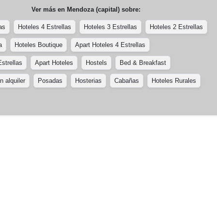
Ver más en
Mendoza (capital)
sobre:
as
Hoteles 4 Estrellas
Hoteles 3 Estrellas
Hoteles 2 Estrellas
a
Hoteles Boutique
Apart Hoteles 4 Estrellas
strellas
Apart Hoteles
Hostels
Bed & Breakfast
 alquiler
Posadas
Hosterias
Cabañas
Hoteles Rurales