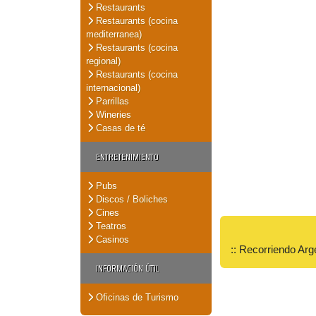
Restaurants
Restaurants (cocina
mediterranea)
Restaurants (cocina
regional)
Restaurants (cocina
internacional)
Parrillas
Wineries
Casas de té
ENTRETENIMIENTO
Pubs
Discos / Boliches
Cines
Teatros
Casinos
:: Recorriendo Arg
INFORMACIÓN ÚTIL
Oficinas de Turismo