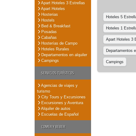
Apart Hoteles 3 Estrellas
Apart Hoteles
Hosterias
Hoteles 5 Estrell
Hostels
Bed & Breakfast
Hoteles 1 Estrell
Posadas
Cabañas
Apart Hoteles 3 E
Hosterías de Campo
Hoteles Rurales
Departamentos en
Departamentos en alquiler
Campings
Campings
SERVICIOS TURÍSTICOS
Agencias de viajes y
turismo
City Tours y Excursiones
Excursiones y Aventura
Alquiler de autos
Escuelas de Español
COMER Y BEBER