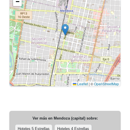
−
Leaflet
|
©
OpenStreetMap
Ver más en
Mendoza (capital)
sobre:
Hoteles 5 Estrellas
Hoteles 4 Estrellas