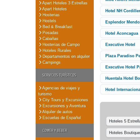
Apart Hoteles 3 Estrellas
Apart Hoteles
Hotel NH Cordille
Hosterias
Hostels
Esplendor Mendo
Bed & Breakfast
Posadas
Hotel Aconcagua
Cabañas
Hosterías de Campo
Executive Hotel
Hoteles Rurales
Plaza Paradiso Pe
Departamentos en alquiler
Campings
Executive Hotel P
SERVICIOS TURÍSTICOS
Huentala Hotel Bo
Agencias de viajes y
Hotel Internaciona
turismo
City Tours y Excursiones
Excursiones y Aventura
Alquiler de autos
Escuelas de Español
Hoteles 5 Estrell
COMER Y BEBER
Hoteles Boutique