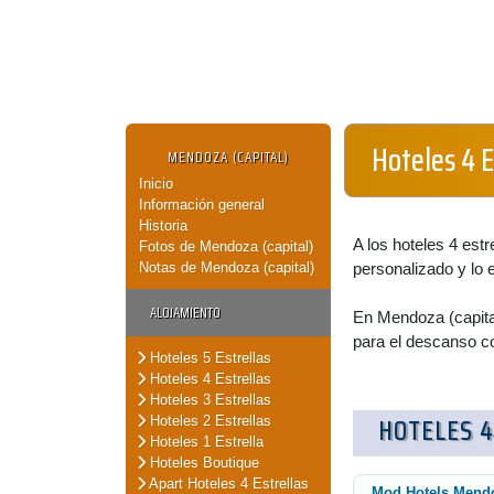
Hoteles 4 E
MENDOZA (CAPITAL)
Inicio
Información general
Historia
A los hoteles 4 estr
Fotos de Mendoza (capital)
Notas de Mendoza (capital)
personalizado y lo 
ALOJAMIENTO
En Mendoza (capital
para el descanso c
Hoteles 5 Estrellas
Hoteles 4 Estrellas
Hoteles 3 Estrellas
HOTELES 4
Hoteles 2 Estrellas
Hoteles 1 Estrella
Hoteles Boutique
Apart Hoteles 4 Estrellas
Mod Hotels Mend