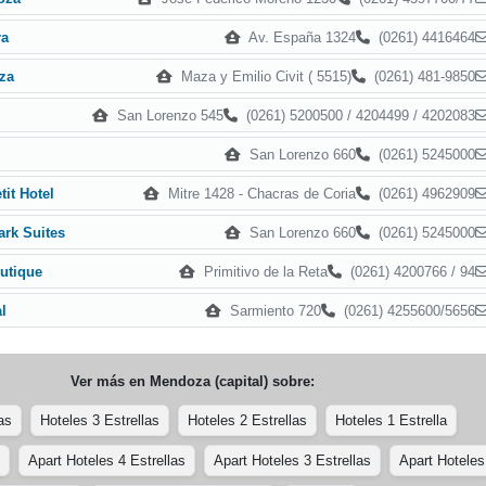
Av. España 1324
(0261) 4416464
ra
Maza y Emilio Civit ( 5515)
(0261) 481-9850
za
San Lorenzo 545
(0261) 5200500 / 4204499 / 4202083
San Lorenzo 660
(0261) 5245000
Mitre 1428 - Chacras de Coria
(0261) 4962909
tit Hotel
San Lorenzo 660
(0261) 5245000
ark Suites
Primitivo de la Reta
(0261) 4200766 / 94
utique
Sarmiento 720
(0261) 4255600/5656
l
Ver más en
Mendoza (capital)
sobre:
as
Hoteles 3 Estrellas
Hoteles 2 Estrellas
Hoteles 1 Estrella
Apart Hoteles 4 Estrellas
Apart Hoteles 3 Estrellas
Apart Hoteles