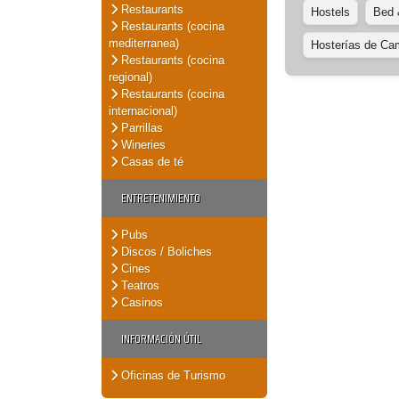
Restaurants
Hostels
Bed 
Restaurants (cocina
mediterranea)
Hosterías de C
Restaurants (cocina
regional)
Restaurants (cocina
internacional)
Parrillas
Wineries
Casas de té
ENTRETENIMIENTO
Pubs
Discos / Boliches
Cines
Teatros
Casinos
INFORMACIÓN ÚTIL
Oficinas de Turismo