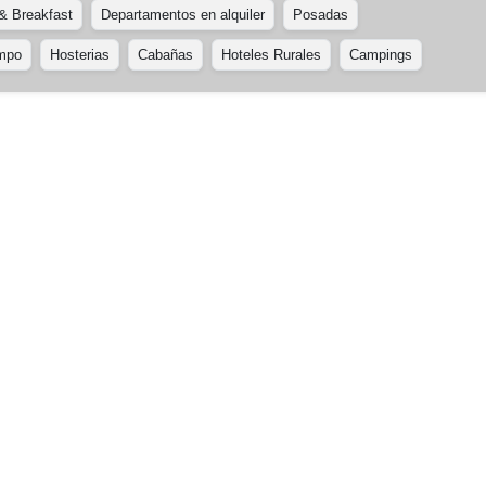
& Breakfast
Departamentos en alquiler
Posadas
ampo
Hosterias
Cabañas
Hoteles Rurales
Campings