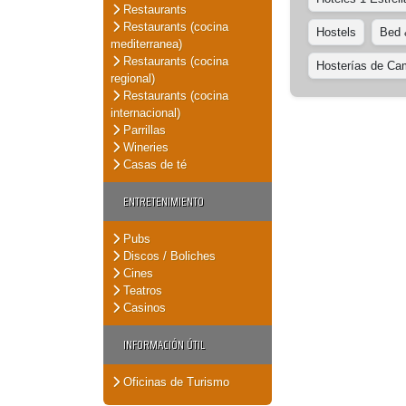
Restaurants
Restaurants (cocina
Hostels
Bed 
mediterranea)
Restaurants (cocina
Hosterías de C
regional)
Restaurants (cocina
internacional)
Parrillas
Wineries
Casas de té
ENTRETENIMIENTO
Pubs
Discos / Boliches
Cines
Teatros
Casinos
INFORMACIÓN ÚTIL
Oficinas de Turismo