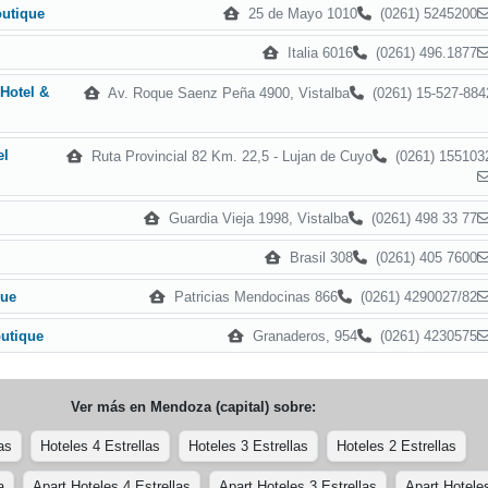
25 de Mayo 1010
(0261) 5245200
outique
Italia 6016
(0261) 496.1877
Hotel &
Av. Roque Saenz Peña 4900, Vistalba
(0261) 15-527-884
el
Ruta Provincial 82 Km. 22,5 - Lujan de Cuyo
(0261) 155103
Guardia Vieja 1998, Vistalba
(0261) 498 33 77
Brasil 308
(0261) 405 7600
Patricias Mendocinas 866
(0261) 4290027/82
que
Granaderos, 954
(0261) 4230575
utique
Ver más en
Mendoza (capital)
sobre:
as
Hoteles 4 Estrellas
Hoteles 3 Estrellas
Hoteles 2 Estrellas
a
Apart Hoteles 4 Estrellas
Apart Hoteles 3 Estrellas
Apart Hotele