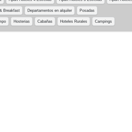
& Breakfast
Departamentos en alquiler
Posadas
ampo
Hosterias
Cabañas
Hoteles Rurales
Campings