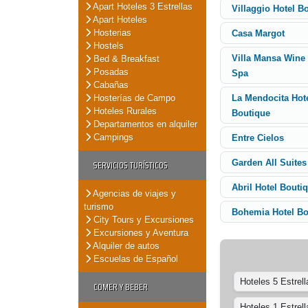
Apart Hoteles 3 Estrellas
Villaggio Hotel B
Apart Hoteles
Hosterias
Casa Margot
Hostels
Villa Mansa Wine 
Bed & Breakfast
Posadas
Spa
Cabañas
Hosterías de Campo
La Mendocita Hot
Hoteles Rurales
Boutique
Departamentos en alquiler
Campings
Entre Cielos
Garden All Suites
SERVICIOS TURÍSTICOS
Abril Hotel Bouti
Agencias de viajes y
turismo
Bohemia Hotel Bo
City Tours y Excursiones
Excursiones y Aventura
Alquiler de autos
Escuelas de Español
Hoteles 5 Estrell
COMER Y BEBER
Hoteles 1 Estrell