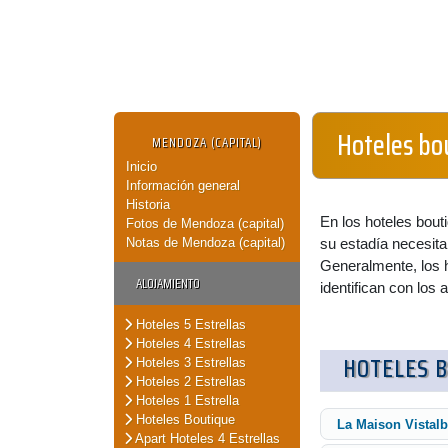
Hoteles bo
MENDOZA (CAPITAL)
Inicio
Información general
Historia
En los hoteles bout
Fotos de Mendoza (capital)
Notas de Mendoza (capital)
su estadía necesita
Generalmente, los h
ALOJAMIENTO
identifican con los 
Hoteles 5 Estrellas
Hoteles 4 Estrellas
HOTELES 
Hoteles 3 Estrellas
Hoteles 2 Estrellas
Hoteles 1 Estrella
Hoteles Boutique
La Maison Vistal
Apart Hoteles 4 Estrellas