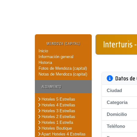
Interturis
MENDOZA (CAPITAL)
Inicio
Información general
Historia
Fotos de Mendoza (capital)
Notas de Mendoza (capital)
Datos de 
ALOJAMIENTO
Ciudad
Hoteles 5 Estrellas
Categoria
Hoteles 4 Estrellas
Hoteles 3 Estrellas
Domicilio
Hoteles 2 Estrellas
Hoteles 1 Estrella
Teléfono
Hoteles Boutique
Apart Hoteles 4 Estrellas