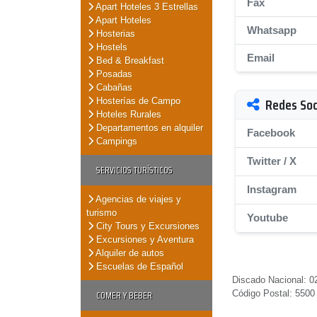
Fax
Apart Hoteles 3 Estrellas
Apart Hoteles
Whatsapp
Hosterias
Hostels
Email
Bed & Breakfast
Posadas
Cabañas
Redes Soc
Hosterías de Campo
Hoteles Rurales
Departamentos en alquiler
Facebook
Campings
Twitter / X
SERVICIOS TURÍSTICOS
Instagram
Agencias de viajes y
turismo
Youtube
City Tours y Excursiones
Excursiones y Aventura
Alquiler de autos
Escuelas de Español
Discado Nacional: 02
COMER Y BEBER
Código Postal: 5500