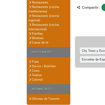
Restaurants
Restaurants (cocina
Compartir:
mediterranea)
Restaurants (cocina
regional)
Restaurants (cocina
internacional)
Parrillas
Wineries
Casas de té
City Tours y Exc
ENTRETENIMIENTO
Escuelas de Esp
Pubs
Discos / Boliches
Cines
Teatros
Casinos
INFORMACIÓN ÚTIL
Oficinas de Turismo