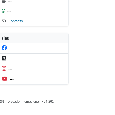
---
---
Contacto
iales
---
---
---
---
61 · Discado Internacional: +54 261