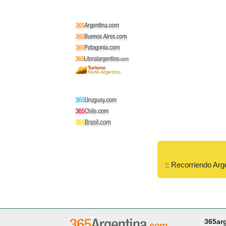
:: Recorriendo Arg
365ar