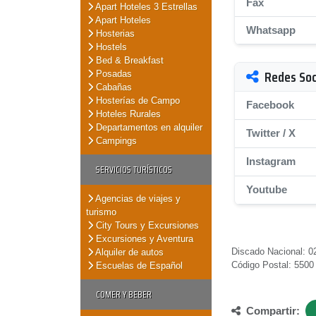
Fax
Apart Hoteles 3 Estrellas
Apart Hoteles
Whatsapp
Hosterias
Hostels
Bed & Breakfast
Redes Soc
Posadas
Cabañas
Hosterías de Campo
Facebook
Hoteles Rurales
Departamentos en alquiler
Twitter / X
Campings
Instagram
SERVICIOS TURÍSTICOS
Youtube
Agencias de viajes y
turismo
City Tours y Excursiones
Excursiones y Aventura
Discado Nacional: 02
Alquiler de autos
Código Postal: 5500
Escuelas de Español
COMER Y BEBER
Compartir: