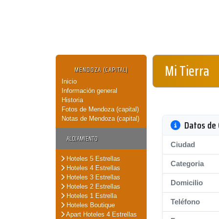
Mi Tierra
MENDOZA (CAPITAL)
Inicio
Información general
Historia
Fotos de Mendoza (capital)
Notas de Mendoza (capital)
Datos de 
ALOJAMIENTO
Ciudad
Hoteles 5 Estrellas
Categoria
Hoteles 4 Estrellas
Hoteles 3 Estrellas
Domicilio
Hoteles 2 Estrellas
Hoteles 1 Estrella
Teléfono
Hoteles Boutique
Apart Hoteles 4 Estrellas