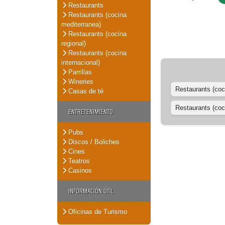
Restaurants
Restaurants (cocina
mediterranea)
Restaurants (cocina
regional)
Restaurants (cocina
internacional)
Parrillas
Wineries
Restaurants (coc
Casas de té
Restaurants (coci
ENTRETENIMIENTO
Pubs
Discos / Boliches
Cines
Teatros
Casinos
INFORMACIÓN ÚTIL
Oficinas de Turismo