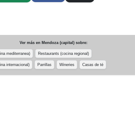
Ver más en
Mendoza (capital)
sobre:
ina mediterranea)
Restaurants (cocina regional)
na internacional)
Parrillas
Wineries
Casas de té