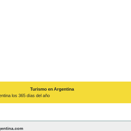
Turismo en Argentina
entina los 365 días del año
gentina.com