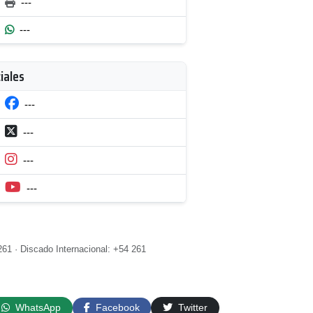
---
---
iales
---
---
---
---
61 · Discado Internacional: +54 261
WhatsApp
Facebook
Twitter