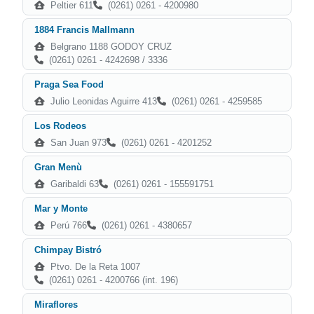
Peltier 611
(0261) 0261 - 4200980
1884 Francis Mallmann
Belgrano 1188 GODOY CRUZ
(0261) 0261 - 4242698 / 3336
Praga Sea Food
Julio Leonidas Aguirre 413
(0261) 0261 - 4259585
Los Rodeos
San Juan 973
(0261) 0261 - 4201252
Gran Menù
Garibaldi 63
(0261) 0261 - 155591751
Mar y Monte
Perú 766
(0261) 0261 - 4380657
Chimpay Bistró
Ptvo. De la Reta 1007
(0261) 0261 - 4200766 (int. 196)
Miraflores