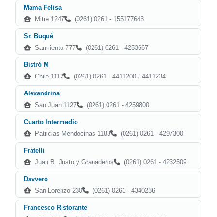
Mama Felisa
Mitre 1247
(0261) 0261 - 155177643
Sr. Buqué
Sarmiento 777
(0261) 0261 - 4253667
Bistró M
Chile 1112
(0261) 0261 - 4411200 / 4411234
Alexandrina
San Juan 1127
(0261) 0261 - 4259800
Cuarto Intermedio
Patricias Mendocinas 1183
(0261) 0261 - 4297300
Fratelli
Juan B. Justo y Granaderos
(0261) 0261 - 4232509
Davvero
San Lorenzo 230
(0261) 0261 - 4340236
Francesco Ristorante