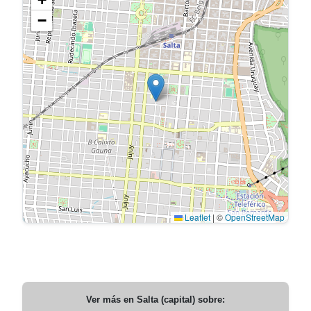
−
Leaflet
|
©
OpenStreetMap
Ver más en
Salta (capital)
sobre: