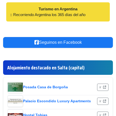
Turismo en Argentina
:: Recorriendo Argentina los 365 días del año
Seguinos en Facebook
Alojamiento destacado en Salta (capital)
Posada Casa de Borgoña
ir
Palacio Escondido Luxury Apartments
ir
Hostal Tobias
ir