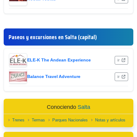
Paseos y excursiones en Salta (capital)
ELE-K The Andean Experience
ir
Balance Travel Adventure
ir
Conociendo
Salta
Trenes
Termas
Parques Nacionales
Notas y artículos