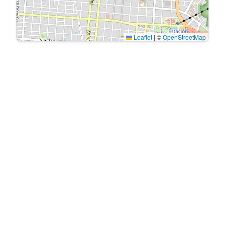
Leaflet
|
©
OpenStreetMap