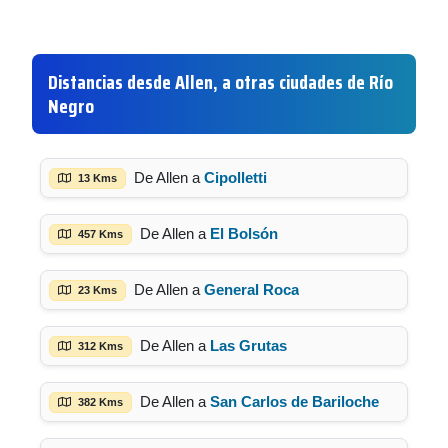
Distancias desde Allen, a otras ciudades de Río
Negro
De Allen a
Cipolletti
13 Kms
De Allen a
El Bolsón
457 Kms
De Allen a
General Roca
23 Kms
De Allen a
Las Grutas
312 Kms
De Allen a
San Carlos de Bariloche
382 Kms