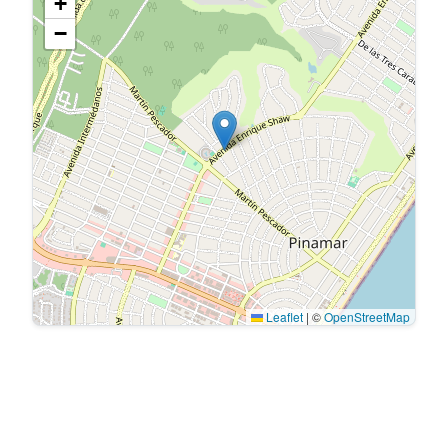
+
−
Leaflet
|
©
OpenStreetMap