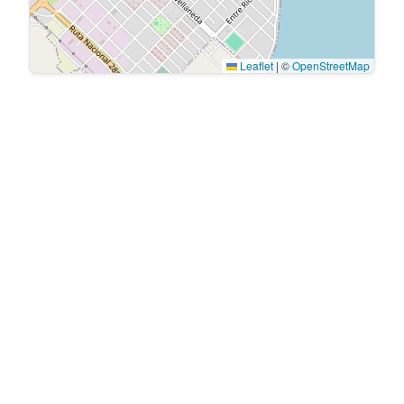
Leaflet
|
©
OpenStreetMap