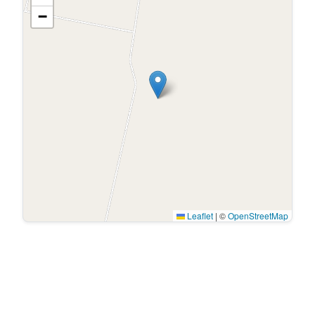
−
Leaflet
|
©
OpenStreetMap