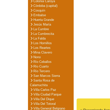
Colonia Caroya
Córdoba (capital)
Cosquín
Embalse
Huerta Grande
Jesús María
La Cumbre
La Cumbrecita
La Falda
Los Hornillos
Los Reartes
Mina Clavero
Nono
Río Ceballos
Río Cuarto
Río Tercero
San Marcos Sierra
Santa Rosa de
Calamuchita
Villa Carlos Paz
Villa Ciudad Parque
Villa Del Dique
Villa Del Totoral
Villa General Belgrano