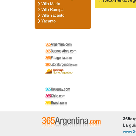
:: Recorriendo Arg
Villa María
Villa Rumipal
Villa Yacanto
Yacanto
365ar
La guí
www.3