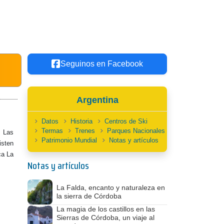
Seguinos en Facebook
Argentina
Datos
Historia
Centros de Ski
Termas
Trenes
Parques Nacionales
 Las
Patrimonio Mundial
Notas y artículos
isten
ca La
Notas y artículos
La Falda, encanto y naturaleza en
la sierra de Córdoba
La magia de los castillos en las
Sierras de Córdoba, un viaje al