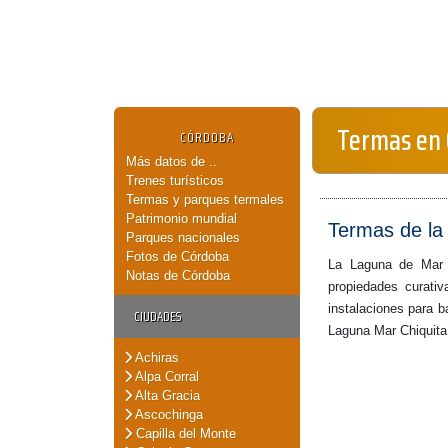
Termas en
CÓRDOBA
Más datos de ..
Trenes turísticos
Termas y parques termales
Patrimonio mundial
Termas de la
Parques nacionales
Fotos de Córdoba
La Laguna de Mar 
Notas de Córdoba
propiedades curati
instalaciones para 
CIUDADES
Laguna Mar Chiquita 
Achiras
Alpa Corral
Alta Gracia
Ascochinga
Capilla del Monte