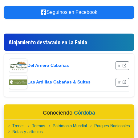
Seguinos en Facebook
Alojamiento destacado en La Falda
Del Arriero Cabañas
ir
Las Ardillas Cabañas & Suites
ir
Conociendo
Córdoba
Trenes
Termas
Patrimonio Mundial
Parques Nacionales
Notas y artículos