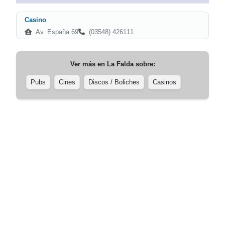
Casino
Av. España 69
(03548) 426111
Ver más en
La Falda
sobre:
Pubs
Cines
Discos / Boliches
Casinos