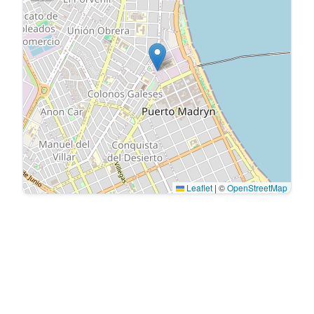
Leaflet
|
©
OpenStreetMap