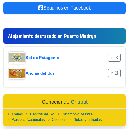
Seguinos en Facebook
Alojamiento destacado en Puerto Madryn
Sol de Patagonia
ir
Anclas del Sur
ir
Conociendo
Chubut
Trenes
Centros de Ski
Patrimonio Mundial
Parques Nacionales
Circuitos
Notas y artículos