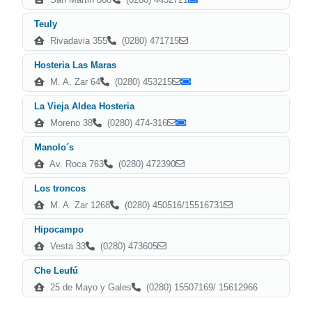
Teuly
Rivadavia 355
(0280) 471715
Hosteria Las Maras
M. A. Zar 64
(0280) 453215
La Vieja Aldea Hosteria
Moreno 38
(0280) 474-316
Manolo´s
Av. Roca 763
(0280) 472390
Los troncos
M. A. Zar 1268
(0280) 450516/15516731
Hipocampo
Vesta 33
(0280) 473605
Che Leufú
25 de Mayo y Gales
(0280) 15507169/ 15612966