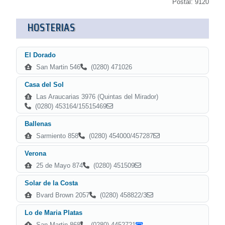
Postal: 9120
HOSTERIAS
El Dorado
San Martin 546
(0280) 471026
Casa del Sol
Las Araucarias 3976 (Quintas del Mirador)
(0280) 453164/15515469
Ballenas
Sarmiento 858
(0280) 454000/457287
Verona
25 de Mayo 874
(0280) 451509
Solar de la Costa
Bvard Brown 2057
(0280) 458822/3
Lo de Maria Platas
San Martin 868
(0280) 4452721