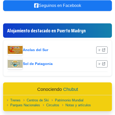
Seguinos en Facebook
Alojamiento destacado en Puerto Madryn
Anclas del Sur
ir
Sol de Patagonia
ir
Conociendo
Chubut
Trenes
Centros de Ski
Patrimonio Mundial
Parques Nacionales
Circuitos
Notas y artículos