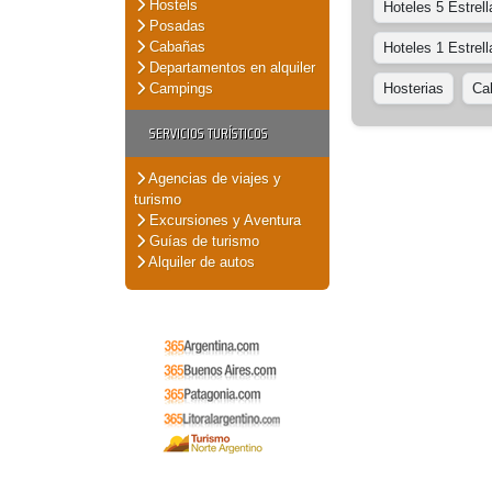
Hostels
Hoteles 5 Estrell
Posadas
Cabañas
Hoteles 1 Estrell
Departamentos en alquiler
Campings
Hosterias
Ca
SERVICIOS TURÍSTICOS
Agencias de viajes y
turismo
Excursiones y Aventura
Guías de turismo
Alquiler de autos