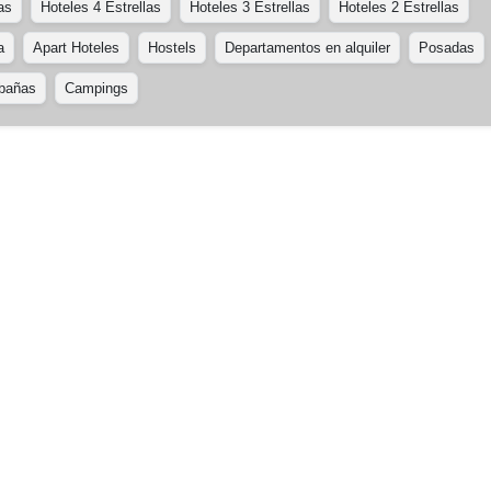
as
Hoteles 4 Estrellas
Hoteles 3 Estrellas
Hoteles 2 Estrellas
a
Apart Hoteles
Hostels
Departamentos en alquiler
Posadas
bañas
Campings