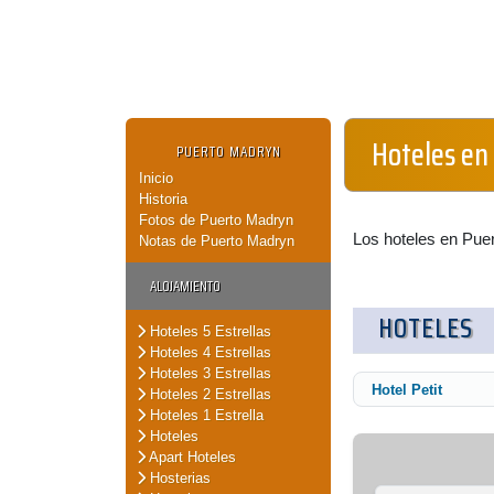
Hoteles en
PUERTO MADRYN
Inicio
Historia
Fotos de Puerto Madryn
Los hoteles en Puer
Notas de Puerto Madryn
ALOJAMIENTO
HOTELES
Hoteles 5 Estrellas
Hoteles 4 Estrellas
Hoteles 3 Estrellas
Hotel Petit
Hoteles 2 Estrellas
Hoteles 1 Estrella
Hoteles
Apart Hoteles
Hosterias