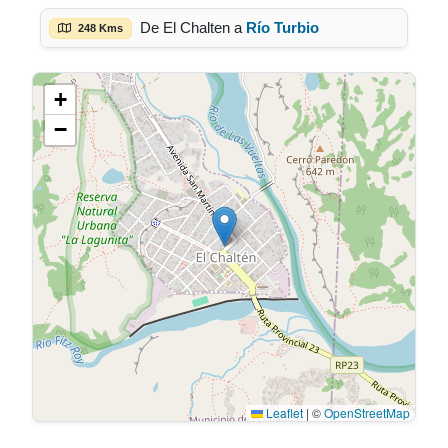
De El Chalten a
Río Turbio
248 Kms
+
−
Leaflet
|
©
OpenStreetMap