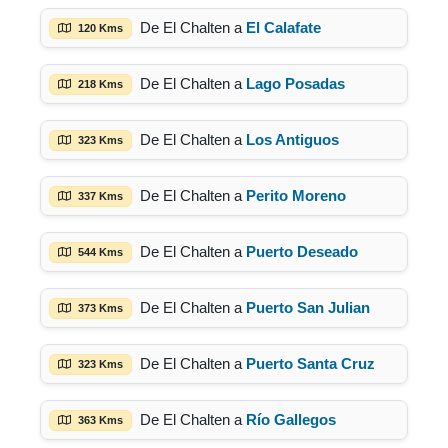
De El Chalten a
El Calafate
120 Kms
De El Chalten a
Lago Posadas
218 Kms
De El Chalten a
Los Antiguos
323 Kms
De El Chalten a
Perito Moreno
337 Kms
De El Chalten a
Puerto Deseado
544 Kms
De El Chalten a
Puerto San Julian
373 Kms
De El Chalten a
Puerto Santa Cruz
323 Kms
De El Chalten a
Río Gallegos
363 Kms