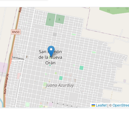
Leaflet
|
©
OpenStre