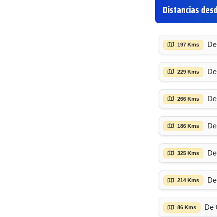
Distancias desd
De
197 Kms
De
229 Kms
De
266 Kms
De
186 Kms
De
325 Kms
De
214 Kms
De 
86 Kms