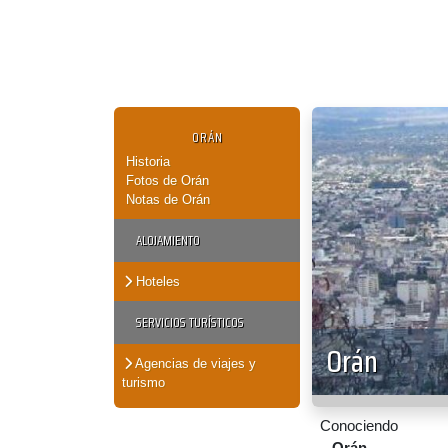
ORÁN
Historia
Fotos de Orán
Notas de Orán
ALOJAMIENTO
Hoteles
SERVICIOS TURÍSTICOS
Orán
Agencias de viajes y
turismo
Conociendo
Orán