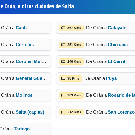
e Orán, a otras ciudades de Salta
 Orán a
Cachi
De Orán a
Cafayate
367 Kms
 Orán a
Cerrillos
De Orán a
Chicoana
251 Kms
 Orán a
Coronel Moldes
De Orán a
El Carril
246 Kms
 Orán a
General Güemes
De Orán a
Iruya
98 Kms
 Orán a
Molinos
De Orán a
Rosario de la Fronter
303 Kms
 Orán a
Salta (capital)
De Orán a
San Lorenzo
212 Kms
Orán a
Tartagal