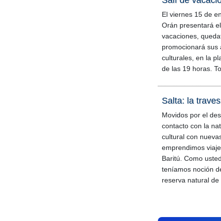
Salí de vacaci
El viernes 15 de e
Orán presentará el
vacaciones, quedat
promocionará sus at
culturales, en la pl
de las 19 horas. To
Salta: la trave
Movidos por el des
contacto con la na
cultural con nueva
emprendimos viaje
Baritú. Como uste
teníamos noción de
reserva natural de 