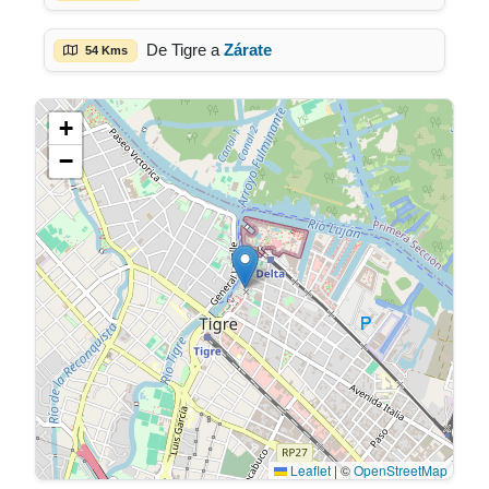
De Tigre a
Zárate
54 Kms
+
−
Leaflet
|
©
OpenStreetMap