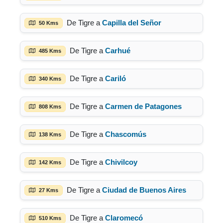
De Tigre a
Capilla del Señor
50 Kms
De Tigre a
Carhué
485 Kms
De Tigre a
Cariló
340 Kms
De Tigre a
Carmen de Patagones
808 Kms
De Tigre a
Chascomús
138 Kms
De Tigre a
Chivilcoy
142 Kms
De Tigre a
Ciudad de Buenos Aires
27 Kms
De Tigre a
Claromecó
510 Kms