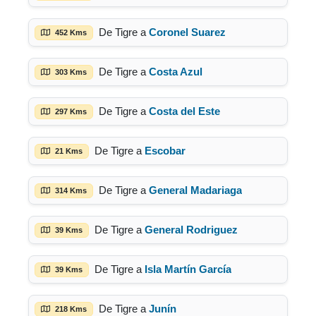
De Tigre a
Coronel Suarez
452 Kms
De Tigre a
Costa Azul
303 Kms
De Tigre a
Costa del Este
297 Kms
De Tigre a
Escobar
21 Kms
De Tigre a
General Madariaga
314 Kms
De Tigre a
General Rodriguez
39 Kms
De Tigre a
Isla Martín García
39 Kms
De Tigre a
Junín
218 Kms