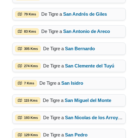
De Tigre a
San Andrés de Giles
79 Kms
De Tigre a
San Antonio de Areco
83 Kms
De Tigre a
San Bernardo
305 Kms
De Tigre a
San Clemente del Tuyú
274 Kms
De Tigre a
San Isidro
7 Kms
De Tigre a
San Miguel del Monte
115 Kms
De Tigre a
San Nicolas de los Arroyos
193 Kms
De Tigre a
San Pedro
129 Kms