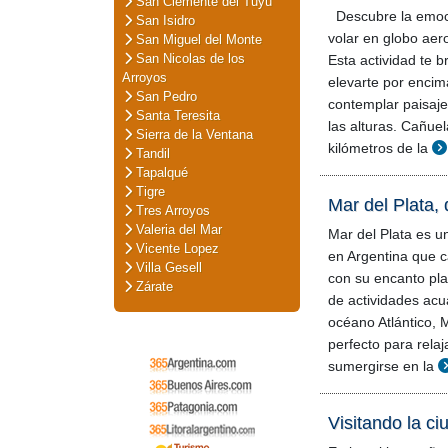
San Clemente del Tuyú
Descubre la emoci
San Isidro
volar en globo aer
San Miguel del Monte
San Nicolas de los
Esta actividad te b
Arroyos
elevarte por encima
San Pedro
contemplar paisaj
Santa Teresita
las alturas. Cañue
Sierra de la Ventana
kilómetros de la
Tandil
Tapalqué
Tigre
Mar del Plata, 
Tres Arroyos
Valeria del Mar
Mar del Plata es u
Vicente Lopez
en Argentina que ca
Villa Gesell
con su encanto pl
Zárate
de actividades acu
océano Atlántico, M
perfecto para rela
sumergirse en la
Visitando la ci