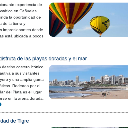
onante experiencia de
ostático en Cañuelas.
rinda la oportunidad de
 de la tierra y
es impresionantes desde
las está ubicada a pocos
disfruta de las playas doradas y el mar
n destino costero icónico
utiva a sus visitantes
ayero y una amplia gama
áticas. Rodeada por el
ar del Plata es el lugar
jarse en la arena dorada,
udad de Tigre