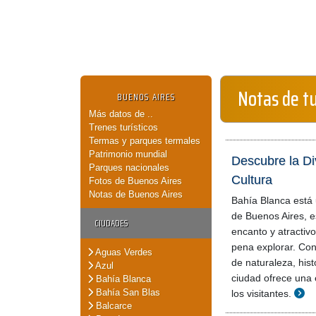
Notas de t
BUENOS AIRES
Más datos de ..
Trenes turísticos
Termas y parques termales
Patrimonio mundial
Descubre la Di
Parques nacionales
Cultura
Fotos de Buenos Aires
Notas de Buenos Aires
Bahía Blanca está 
de Buenos Aires, e
CIUDADES
encanto y atractivo
pena explorar. Co
Aguas Verdes
de naturaleza, histo
Azul
ciudad ofrece una 
Bahía Blanca
Bahía San Blas
los visitantes.
Balcarce