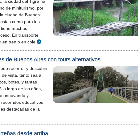
, la ciudad del Tigre ha
no de miniturismo, por
 la ciudad de Buenos
uristas como para los
 tiene muchas
cceso. En transporte
r en tren o en cole
es de Buenos Aires con tours alternativos
ede recorrer y descubrir
 de vista, tanto sea a
cos, botes, y tantas
A lo largo de los años,
on innovando y
y recorridos educativos
des destacadas de la
rteñas desde arriba