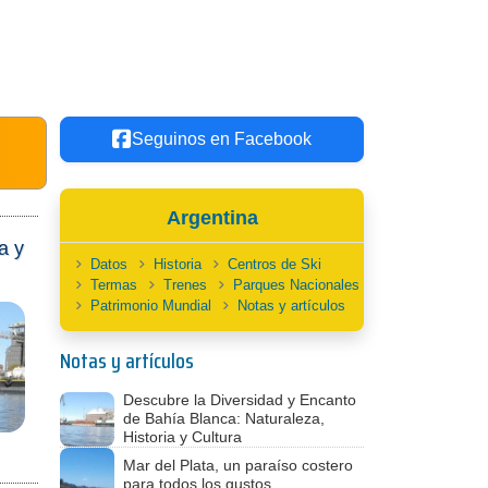
Seguinos en Facebook
Argentina
a y
Datos
Historia
Centros de Ski
Termas
Trenes
Parques Nacionales
Patrimonio Mundial
Notas y artículos
Notas y artículos
Descubre la Diversidad y Encanto
de Bahía Blanca: Naturaleza,
Historia y Cultura
Mar del Plata, un paraíso costero
para todos los gustos