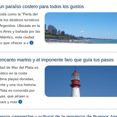
 un paraíso costero para todos los gustos
cida como la "Perla del
e los destinos turísticos
rgentina. Ubicada en la
s Aires y bañada por las
tlántico, esta ciudad
o que ofrecer a s
 encanto marino y el imponente faro que guía tus pasos
dad de Mar del Plata es
tico en la costa
bina playas doradas,
nte y una rica historia
Plata es conocida por
yas, que atraen a
l país y más
encia campestre y cultural de la provincia de Buenos Air