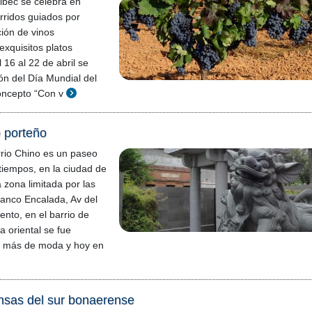
bec se celebra en
rridos guiados por
ión de vinos
xquisitos platos
 16 al 22 de abril se
ión del Día Mundial del
oncepto “Con v
o porteño
rio Chino es un paseo
iempos, en la ciudad de
 zona limitada por las
Blanco Encalada, Av del
ento, en el barrio de
a oriental se fue
z más de moda y hoy en
nsas del sur bonaerense