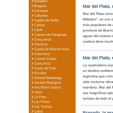
Baradero
Mar del Plata,
Bragado
Campana
Mar del Plata cono
Cañuelas
Atlántico", es uno d
Capilla del Señor
más populares de A
Carhué
Cariló
provincia de Bueno
Carmen de Patagones
aguas del océano A
Chascomús
costera tiene much
Chivilcoy
Ciudad de Buenos Aires
Claromecó
Mar del Plata,
Coronel Suarez
Costa Azul
La cautivadora ciu
Costa del Este
un destino emblemá
Escobar
argentina que com
General Madariaga
vida nocturna vibra
General Rodriguez
marítima. Mar del 
Isla Martín García
Junín
sus magníficas pla
La Plata
turistas de todo e
Las Flores
Las Toninas
Lobos
Bragado, la es