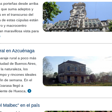
s porteñas desde arriba
a que suma adeptos y
s en el transcurso del
 de estas cúpulas están
ro y macrocentro
an maravillosa vista para
ural en Azcuénaga
araje rural a poco más
iudad de Buenos Aires,
la naturaleza, los
mpo y rincones ideales
fin de semana. En el
oarasa llegó a
iente de Huesca,
 Malbec” en el país