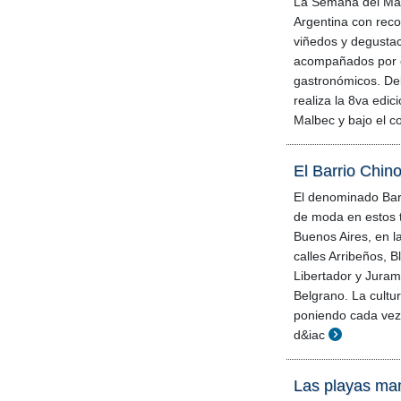
La Semana del Mal
Argentina con reco
viñedos y degustac
acompañados por e
gastronómicos. Del
realiza la 8va edic
Malbec y bajo el c
El Barrio Chin
El denominado Bar
de moda en estos t
Buenos Aires, en la
calles Arribeños, 
Libertador y Juram
Belgrano. La cultur
poniendo cada ve
d&iac
Las playas ma