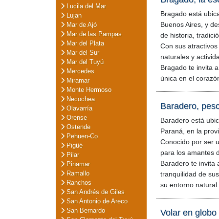
Lucila del Mar
Bragado está ubica
Lujan
Buenos Aires, y de
Mar de Ajó
Mar de las Pampas
de historia, tradic
Mar del Plata
Con sus atractivos 
Mar del Sur
naturales y activida
Mar del Tuyú
Bragado te invita a
Mercedes
única en el corazó
Miramar
Monte Hermoso
Necochea
Baradero, pesca
Olavarría
Orense
Baradero está ubica
Ostende
Paraná, en la prov
Pehuen-Co
Conocido por ser 
Pigüé
para los amantes d
Pilar
Baradero te invita a
Pinamar
Ramallo
tranquilidad de sus
Ranchos
su entorno natural.
San Andrés de Giles
San Antonio de Areco
San Bernardo
Volar en globo