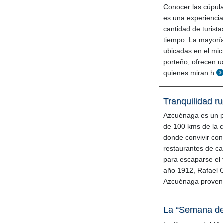
Conocer las cúpula
es una experienci
cantidad de turista
tiempo. La mayoría
ubicadas en el mic
porteño, ofrecen u
quienes miran h
Tranquilidad r
Azcuénaga es un p
de 100 kms de la c
donde convivir con 
restaurantes de ca
para escaparse el 
año 1912, Rafael C
Azcuénaga proven
La “Semana del