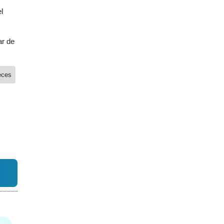
l
ar de
eces