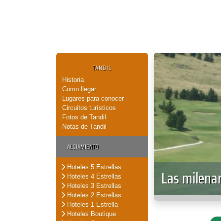
TANDIL
Historia
Como llegar
Lugares para conocer
Circuitos turísticos
Fotos de Tandil
Notas de Tandil
ALOJAMIENTO
Hoteles 5 Estrellas
Las milenar
Hoteles 4 Estrellas
Hoteles 3 Estrellas
Hoteles 2 Estrellas
Hoteles 1 Estrella
Hoteles Boutique