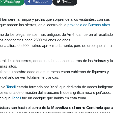
WhatsApp
Facebook
Twitter
tan serena, limpia y prolija que sorprende a los visitantes, con sus
ue rodean las sierras, en el centro de la
provincia de Buenos Aires
.
no de los plegamientos más antiguos de América, fueron el resultado
dos continentes hace 2500 millones de años.
 una altura de 500 metros aproximadamente, pero se cree que altura 
tral de ocho cerros, donde se destacan los cerros de las Animas y la
 más altos.
 tiene su nombre dado que sus rocas están cubiertas de líquenes y
a del año se ven totalmente blancas.
ablo
Tandil
estaría formado por "
tan"
que derivaría de voces indígena
que es una deformación del araucano lil que significa roca o peñasco.
cen que
Tandil
fue un cacique que habitó en esta zona.
sicos son hacia el
cerro de la Movediza
o el
cerro Centinela
que al