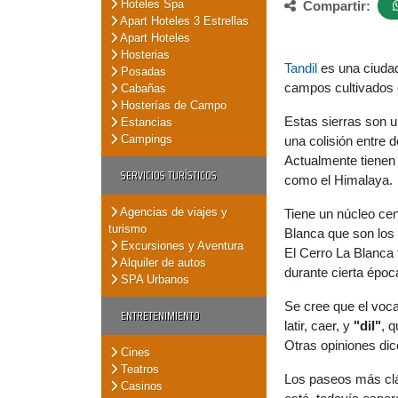
Hoteles Spa
Compartir:
Apart Hoteles 3 Estrellas
Apart Hoteles
Hosterias
Tandil
es una ciudad 
Posadas
campos cultivados q
Cabañas
Hosterías de Campo
Estas sierras son u
Estancias
Campings
una colisión entre 
Actualmente tienen
SERVICIOS TURÍSTICOS
como el Himalaya.
Agencias de viajes y
Tiene un núcleo cen
turismo
Blanca que son los
Excursiones y Aventura
El Cerro La Blanca
Alquiler de autos
durante cierta époc
SPA Urbanos
Se cree que el voc
ENTRETENIMIENTO
latir, caer, y
"dil"
, 
Otras opiniones di
Cines
Teatros
Los paseos más clá
Casinos