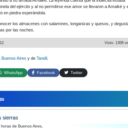
rando a su amada Amaiké. La leyenda cuenta que la indiecita estaba
nela del ejército y al no permitirse ese amor se llevaron a Amaiké y e
tió en piedra esperándola.
nocer los almacenes con salamines, longanizas y quesos, y degust
das por las noches.
012
Visto: 1308 v
e
Buenos Aires
y de
Tandil
.
WhatsApp
Facebook
Twitter
los
 sierras
 horas de Buenos Aires,