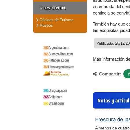
está, todavía espe
enamorada del centi
INFORMACIÓN ÚTIL
centinela se convir
Oficinas de Turismo
También hay que co
Museos
las exquisitas pica
Publicado: 28/12/2
Más información d
Compartir:
Notas y artícu
Frescura de las
A menos de cuatro