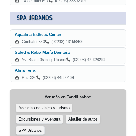
14 de Julio 697
(02293) 388020
SPA URBANOS
Aqualina Esthetic Center
Garibaldi 540
(02293) 431558
Salud & Relax María Demaría
Av. Brasil 95 esq. Rosser
(02293) 42-3282
Alma Terra
Paz 320
(02293) 448991
Ver más en
Tandil
sobre:
Agencias de viajes y turismo
Excursiones y Aventura
Alquiler de autos
SPA Urbanos