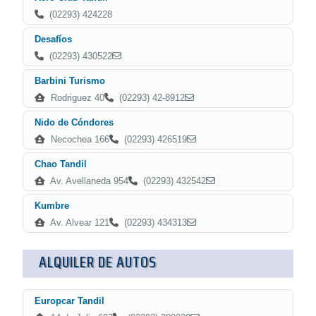
(02293) 424228
Desafíos
(02293) 430522
Barbini Turismo
Rodriguez 40
(02293) 42-8912
Nido de Cóndores
Necochea 166
(02293) 426519
Chao Tandil
Av. Avellaneda 954
(02293) 432542
Kumbre
Av. Alvear 121
(02293) 434313
ALQUILER DE AUTOS
Europcar Tandil