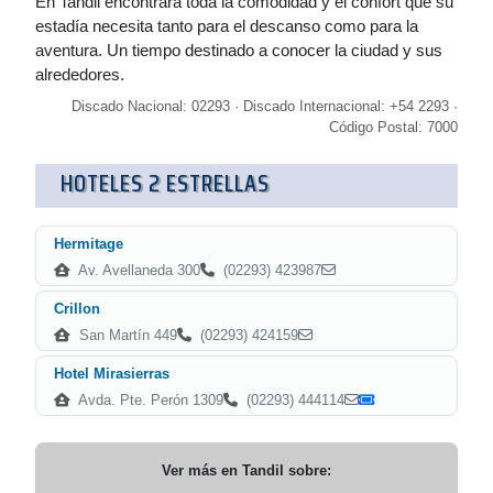
En Tandil encontrará toda la comodidad y el confort que su
estadía necesita tanto para el descanso como para la
aventura. Un tiempo destinado a conocer la ciudad y sus
alrededores.
Discado Nacional: 02293 · Discado Internacional: +54 2293 ·
Código Postal: 7000
HOTELES 2 ESTRELLAS
Hermitage
Av. Avellaneda 300
(02293) 423987
Crillon
San Martín 449
(02293) 424159
Hotel Mirasierras
Avda. Pte. Perón 1309
(02293) 444114
Ver más en
Tandil
sobre: