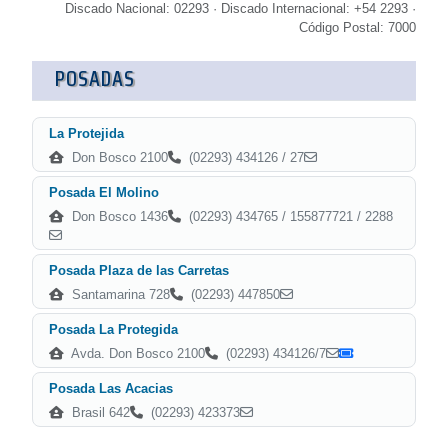
Discado Nacional: 02293 · Discado Internacional: +54 2293 ·
Código Postal: 7000
POSADAS
La Protejida
Don Bosco 2100
(02293) 434126 / 27
Posada El Molino
Don Bosco 1436
(02293) 434765 / 155877721 / 2288
Posada Plaza de las Carretas
Santamarina 728
(02293) 447850
Posada La Protegida
Avda. Don Bosco 2100
(02293) 434126/7
Posada Las Acacias
Brasil 642
(02293) 423373