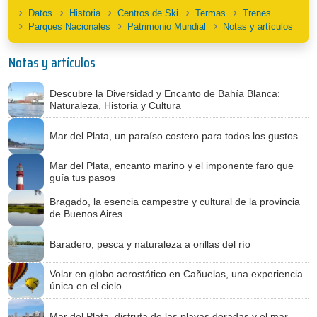
Datos
Historia
Centros de Ski
Termas
Trenes
Parques Nacionales
Patrimonio Mundial
Notas y artículos
Notas y artículos
Descubre la Diversidad y Encanto de Bahía Blanca:
Naturaleza, Historia y Cultura
Mar del Plata, un paraíso costero para todos los gustos
Mar del Plata, encanto marino y el imponente faro que
guía tus pasos
Bragado, la esencia campestre y cultural de la provincia
de Buenos Aires
Baradero, pesca y naturaleza a orillas del río
Volar en globo aerostático en Cañuelas, una experiencia
única en el cielo
Mar del Plata, disfruta de las playas doradas y el mar