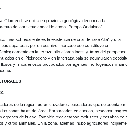
.
al Otamendi se ubica en provincia geológica denominada
entro del ambiente conocido como "Pampa Ondulada".
ico más sobresaliente es la existencia de una "Terraza Alta" y una
ambas separadas por un desnivel marcado que constituye un
Geológicamente en la terraza alta afloran loess y limos del pampeano
mulados en el Pleistoceno y en la terraza baja se acumularon depósit
cillosos y limoarenosos provocados por agentes morfogénicos marin
loceno.
LTURALES
da
ladores de la región fueron cazadores-pescadores que se asentaban
 las zonas bajas del área. Embarcados en canoas, pescaban bagres
do arpones de hueso. También recolectaban moluscos y cazaban coi
os y otros animales. En la zona, además, hubo agricultores incipient