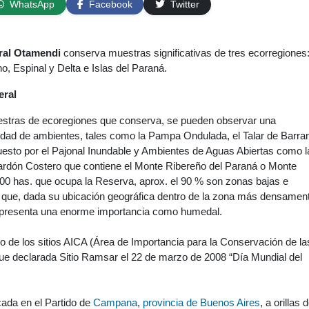
WhatsApp
Facebook
Twitter
ral Otamendi
conserva muestras significativas de tres ecorregiones:
, Espinal y Delta e Islas del Paraná.
eral
estras de ecoregiones que conserva, se pueden observar una
idad de ambientes, tales como la Pampa Ondulada, el Talar de Barra
esto por el Pajonal Inundable y Ambientes de Aguas Abiertas como l
bardón Costero que contiene el Monte Ribereño del Paraná o Monte
00 has. que ocupa la Reserva, aprox. el 90 % son zonas bajas e
o que, dada su ubicación geográfica dentro de la zona más densamen
, presenta una enorme importancia como humedal.
 de los sitios AICA (Área de Importancia para la Conservación de la
fue declarada Sitio Ramsar el 22 de marzo de 2008 “Día Mundial del
ada en el Partido de
Campana
,
provincia de Buenos Aires
, a orillas d