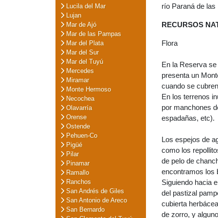
río Paraná de las
Lucila del Mar
Lujan
RECURSOS NA
Mar de Ajó
Mar de las Pampas
Flora
Mar del Plata
Mar del Sur
Mar del Tuyú
En la Reserva se 
Mercedes
presenta un Mont
Miramar
cuando se cubren 
Monte Hermoso
En los terrenos i
Necochea
por manchones de 
Olavarría
Orense
espadañas, etc).
Ostende
Pehuen-Co
Los espejos de ag
Pigüé
como los repollito
Pilar
de pelo de chanch
Pinamar
encontramos los 
Ramallo
Ranchos
Siguiendo hacia e
San Andrés de Giles
del pastizal pamp
San Antonio de Areco
cubierta herbácea
San Bernardo
de zorro, y algun