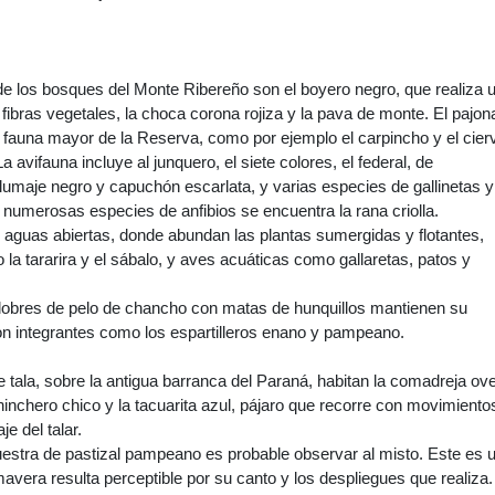
de los bosques del Monte Ribereño son el boyero negro, que realiza 
fibras vegetales, la choca corona rojiza y la pava de monte. El pajon
la fauna mayor de la Reserva, como por ejemplo el carpincho y el cier
a avifauna incluye al junquero, el siete colores, el federal, de
lumaje negro y capuchón escarlata, y varias especies de gallinetas y
s numerosas especies de anfibios se encuentra la rana criolla.
 aguas abiertas, donde abundan las plantas sumergidas y flotantes,
la tararira y el sábalo, y aves acuáticas como gallaretas, patos y
lobres de pelo de chancho con matas de hunquillos mantienen su
con integrantes como los espartilleros enano y pampeano.
 tala, sobre la antigua barranca del Paraná, habitan la comadreja ov
inchero chico y la tacuarita azul, pájaro que recorre con movimiento
je del talar.
stra de pastizal pampeano es probable observar al misto. Este es 
mavera resulta perceptible por su canto y los despliegues que realiza.