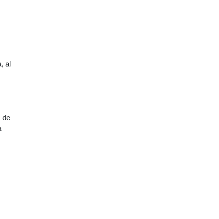
, al
s de
a