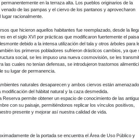
permanentemente en la terraza alta. Los pueblos originarios de la
l venado de las pampas y el ciervo de los pantanos y aprovecharon
l lugar racionalmente.
ursos que hicieron aquellos habitantes fue reemplazado, desde la lle
res en el siglo XVI por prácticas que modificaron fuertemente el paisa
desmonte debido a la intensa utilización del tala y otros árboles para 
ambién los primeros pobladores sufrieron drásticos cambios, ya que 
tructura social, se les impuso una nueva cosmovisión, se les transmit
 las cuales no tenían defensas, se introdujeron trastornos alimentic
de su lugar de permanencia.
ambientes naturales desaparecen y ambos ciervos están amenazad
a modificación del hábitat natural y la caza desmedida.
la Reserva permite obtener un espacio de conocimiento de las antigu
mbre con su paisaje, permitiéndonos replicar los vínculos positivos,
estro presente y mejorar así nuestra calidad de vida.
oximadamente de la portada se encuentra el Área de Uso Público y