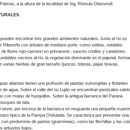
 Palmas, a la altura de la localidad de Ing. Rómulo Otamendi.
TURALES
pueden encontrar tres grandes ambientes naturales. Junto al río se
e Ribereño con árboles de mediano porte -como seibos, notables
de flores rojo-carmesí en primavera-, sauces criollos y canelones.
nundables vecinos al río, la vegetación dominante es el pajonal, form
varias hierbas de gran tamaño (juncos, totoras, pajas bravas,
uas abiertas tienen una profusión de plantas sumergidas y flotantes
s de agua. Sobre el valle del río Luján se encuentran pastizales salo
o con matas de hunquillos. Sobre la antigua barranca del Paraná
bosques de tala.
l oeste, por encima de la barranca se resguarda una pequeña muest
eano típico de la Pampa Ondulada. Se caracteriza por presentar una
 con predominio de pastos (gramíneas), como las flechillas y las col
os arbustos bajos.