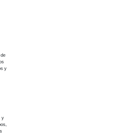
 de
os
os y
 y
pos,
es