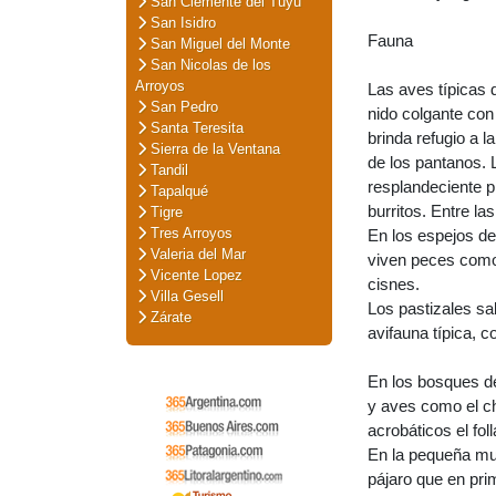
San Clemente del Tuyú
San Isidro
Fauna
San Miguel del Monte
San Nicolas de los
Arroyos
Las aves típicas 
San Pedro
nido colgante con 
Santa Teresita
brinda refugio a 
Sierra de la Ventana
de los pantanos. L
Tandil
resplandeciente p
Tapalqué
burritos. Entre la
Tigre
Tres Arroyos
En los espejos de
Valeria del Mar
viven peces como 
Vicente Lopez
cisnes.
Villa Gesell
Los pastizales sa
Zárate
avifauna típica, 
En los bosques de
y aves como el ch
acrobáticos el folla
En la pequeña mue
pájaro que en pri