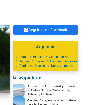
Seguinos en Facebook
Argentina
Datos
Historia
Centros de Ski
Termas
Trenes
Parques Nacionales
Patrimonio Mundial
Notas y artículos
Notas y artículos
Descubre la Diversidad y Encanto
de Bahía Blanca: Naturaleza,
Historia y Cultura
Mar del Plata, un paraíso costero
para todos los gustos