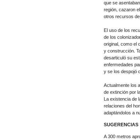
que se asentaban 
región, cazaron e
otros recursos de
El uso de los rec
de los colonizado
original, como el 
y construcción. T
desarticuló su es
enfermedades para
y se los despojó 
Actualmente los 
de extinción por l
La existencia de 
relaciones del ho
adaptándolos a nu
SUGERENCIAS
A 300 metros apr