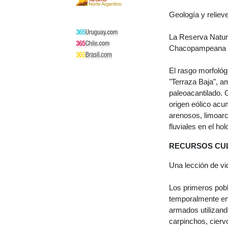
Geología y relieve
La Reserva Natur
Chacopampeana d
El rasgo morfológ
"Terraza Baja", 
paleoacantilado. 
origen eólico acu
arenosos, limoar
fluviales en el ho
RECURSOS CU
Una lección de vi
Los primeros pob
temporalmente en
armados utilizan
carpinchos, cierv