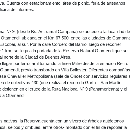
va. Cuenta con estacionamiento, área de picnic, feria de artesanos,
ficina de informes.
nal Nº 9, (desde Bs. As. ramal Campana) se accede a la localidad de
 Otamendi, ubicada en el Km 67.500, entre las ciudades de Campana
Escobar, al sur. Por la calle Cordero del Barrio, luego de recorrer
1 km, se llega a la portada de la Reserva Natural Otamendi que se
l norte de la Ciudad de Buenos Aires.
legar por ferrocarril tomando la línea Mitre desde la estación Retiro
 Otamendi, previo transbordo en Villa Ballester. Diferentes compañía
sa Chevallier Metropolitana (sale de Once) con servicios regulares 
ea de colectivos 430 (que realiza el recorrido Garín – San Martín –
e detienen en el cruce de la Ruta Nacional Nº 9 (Panamericana) y el
o a Otamendi.
s nativas: la Reserva cuenta con un vivero de árboles autóctonos –
os, seibos y ombúes, entre otros- montado con el fin de repoblar la