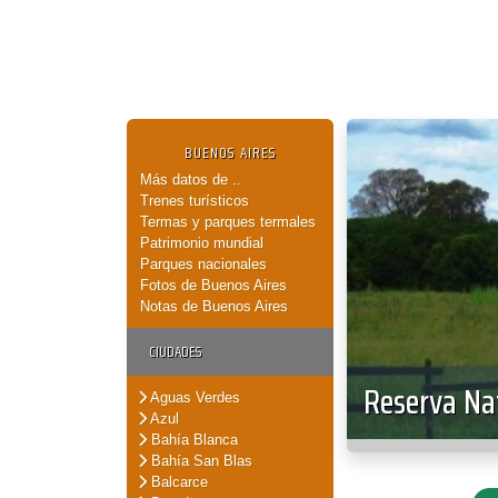
BUENOS AIRES
Más datos de ..
Trenes turísticos
Termas y parques termales
Patrimonio mundial
Parques nacionales
Fotos de Buenos Aires
Notas de Buenos Aires
CIUDADES
Reserva Na
Aguas Verdes
Azul
Bahía Blanca
Bahía San Blas
Balcarce