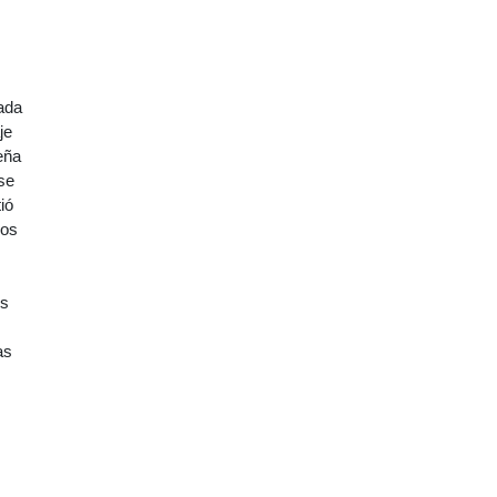
gada
je
leña
se
ió
ios
os
as