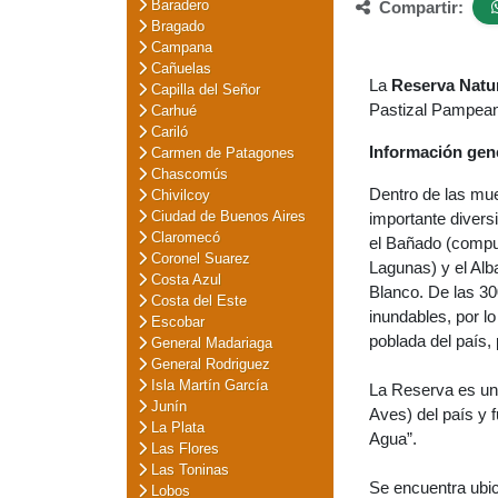
Baradero
Compartir:
Bragado
Campana
Cañuelas
La
Reserva Natu
Capilla del Señor
Pastizal Pampeano
Carhué
Cariló
Información gen
Carmen de Patagones
Chascomús
Dentro de las mu
Chivilcoy
Ciudad de Buenos Aires
importante divers
Claromecó
el Bañado (compu
Coronel Suarez
Lagunas) y el Al
Costa Azul
Blanco. De las 30
Costa del Este
inundables, por l
Escobar
poblada del país
General Madariaga
General Rodriguez
Isla Martín García
La Reserva es uno
Junín
Aves) del país y 
La Plata
Agua”.
Las Flores
Las Toninas
Se encuentra ubic
Lobos