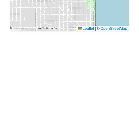
Leaflet
|
©
OpenStreetMap