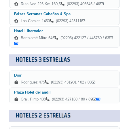
Ruta Nac 226 Km 160,5
(02293) 406545 / 46
Brisas Serranas Cabañas & Spa
Los Corales 1450
(02293) 423111
Hotel Libertador
Bartolomé Mitre 545
(02293) 422127 / 445760 / 63
HOTELES 3 ESTRELLAS
Dior
Rodríguez 475
(02293) 431901 / 02 / 03
Plaza Hotel deTandil
Gral. Pinto 438
(02293) 427160 / 80 / 89
HOTELES 2 ESTRELLAS