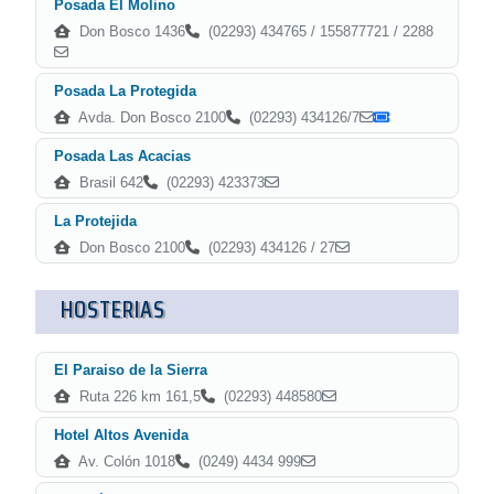
Posada El Molino
Don Bosco 1436
(02293) 434765 / 155877721 / 2288
Posada La Protegida
Avda. Don Bosco 2100
(02293) 434126/7
Posada Las Acacias
Brasil 642
(02293) 423373
La Protejida
Don Bosco 2100
(02293) 434126 / 27
HOSTERIAS
El Paraiso de la Sierra
Ruta 226 km 161,5
(02293) 448580
Hotel Altos Avenida
Av. Colón 1018
(0249) 4434 999