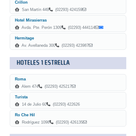
Crillon
San Martín 449
(02293) 424159
Hotel Mirasierras
Avda. Pte. Perón 1309
(02293) 444114
Hermitage
Av. Avellaneda 300
(02293) 423987
HOTELES 1 ESTRELLA
Roma
Alem 474
(02293) 425217
Turista
14 de Julio 60
(02293) 422626
Ro Che Hil
Rodríguez 1098
(02293) 426135