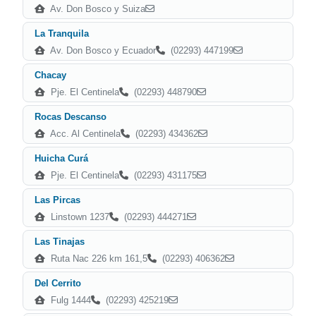
Av. Don Bosco y Suiza
La Tranquila
Av. Don Bosco y Ecuador
(02293) 447199
Chacay
Pje. El Centinela
(02293) 448790
Rocas Descanso
Acc. Al Centinela
(02293) 434362
Huicha Curá
Pje. El Centinela
(02293) 431175
Las Pircas
Linstown 1237
(02293) 444271
Las Tinajas
Ruta Nac 226 km 161,5
(02293) 406362
Del Cerrito
Fulg 1444
(02293) 425219