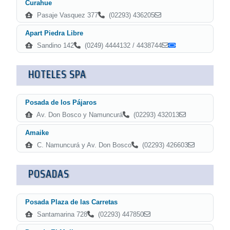
Curahue
Pasaje Vasquez 377
(02293) 436205
Apart Piedra Libre
Sandino 142
(0249) 4444132 / 4438744
HOTELES SPA
Posada de los Pájaros
Av. Don Bosco y Namuncurá
(02293) 432013
Amaike
C. Namuncurá y Av. Don Bosco
(02293) 426603
POSADAS
Posada Plaza de las Carretas
Santamarina 728
(02293) 447850