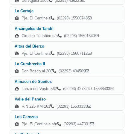
Del Aguila 1508
(02293) 436223
La Cartuja
Pje. El Centinela
(02293) 15500743
Arcángeles de Tandil
Circuito Turístico s/n
(02293) 15601340
Altos del Bierzo
Pje. El Centinela
(02293) 15607112
La Cumbrecita II
Don Bosco al 200
(02293) 434509
Almacen de Sueños
Lanza del Vasto 562
(02293) 427324 / 15588433
Valle del Paraíso
R.N 226 KM 161
(02293) 15533335
Los Cerezos
Pje. El Centinela s/n
(02293) 447031