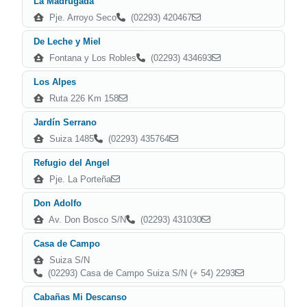
La Madrugada
Pje. Arroyo Seco
(02293) 420467
De Leche y Miel
Fontana y Los Robles
(02293) 434693
Los Alpes
Ruta 226 Km 158
Jardín Serrano
Suiza 1485
(02293) 435764
Refugio del Angel
Pje. La Porteña
Don Adolfo
Av. Don Bosco S/N
(02293) 431030
Casa de Campo
Suiza S/N
(02293) Casa de Campo Suiza S/N (+ 54) 2293
Cabañas Mi Descanso