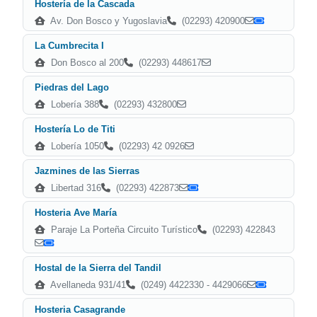
Hostería de la Cascada
Av. Don Bosco y Yugoslavia
(02293) 420900
La Cumbrecita I
Don Bosco al 200
(02293) 448617
Piedras del Lago
Lobería 388
(02293) 432800
Hostería Lo de Titi
Lobería 1050
(02293) 42 0926
Jazmines de las Sierras
Libertad 316
(02293) 422873
Hosteria Ave María
Paraje La Porteña Circuito Turístico
(02293) 422843
Hostal de la Sierra del Tandil
Avellaneda 931/41
(0249) 4422330 - 4429066
Hosteria Casagrande