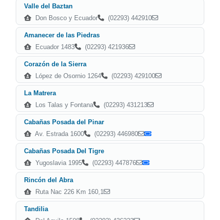
Valle del Baztan
Don Bosco y Ecuador
(02293) 442910
Amanecer de las Piedras
Ecuador 1483
(02293) 421936
Corazón de la Sierra
López de Osornio 1264
(02293) 429100
La Matrera
Los Talas y Fontana
(02293) 431213
Cabañas Posada del Pinar
Av. Estrada 1600
(02293) 446980
Cabañas Posada Del Tigre
Yugoslavia 1995
(02293) 447876
Rincón del Abra
Ruta Nac 226 Km 160,1
Tandilia