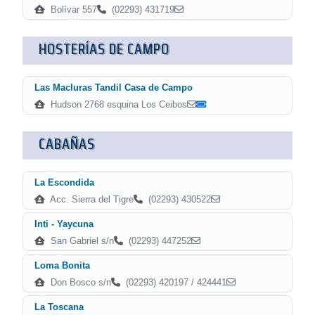
Bolívar 557
(02293) 431719
HOSTERÍAS DE CAMPO
Las Macluras Tandil Casa de Campo
Hudson 2768 esquina Los Ceibos
CABAÑAS
La Escondida
Acc. Sierra del Tigre
(02293) 430522
Inti - Yaycuna
San Gabriel s/n
(02293) 447252
Loma Bonita
Don Bosco s/n
(02293) 420197 / 424441
La Toscana