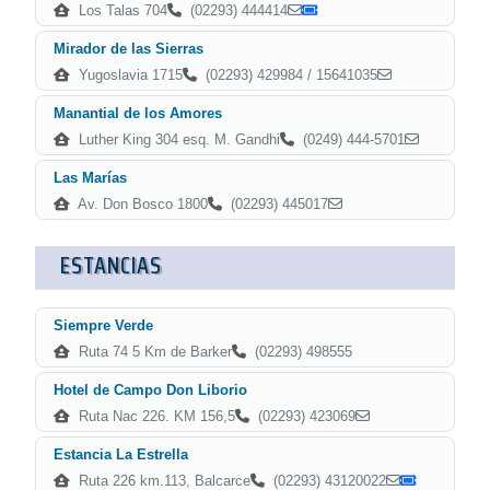
Los Talas 704
(02293) 444414
Mirador de las Sierras
Yugoslavia 1715
(02293) 429984 / 15641035
Manantial de los Amores
Luther King 304 esq. M. Gandhi
(0249) 444-5701
Las Marías
Av. Don Bosco 1800
(02293) 445017
ESTANCIAS
Siempre Verde
Ruta 74 5 Km de Barker
(02293) 498555
Hotel de Campo Don Liborio
Ruta Nac 226. KM 156,5
(02293) 423069
Estancia La Estrella
Ruta 226 km.113, Balcarce
(02293) 43120022