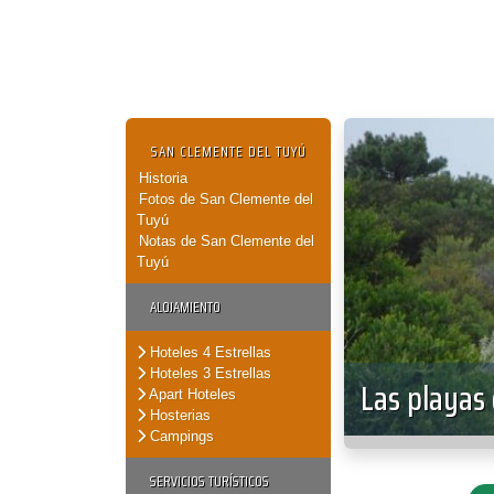
SAN CLEMENTE DEL TUYÚ
Historia
Fotos de San Clemente del
Tuyú
Notas de San Clemente del
Tuyú
ALOJAMIENTO
Hoteles 4 Estrellas
Hoteles 3 Estrellas
Las playas
Apart Hoteles
Hosterias
Campings
SERVICIOS TURÍSTICOS