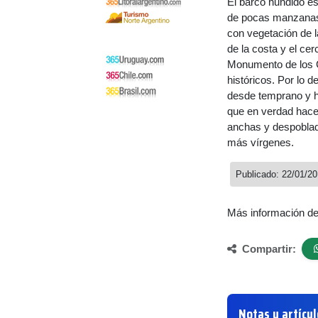
El barco hundido es
de pocas manzanas 
con vegetación de 
de la costa y el ce
Monumento de los Ca
históricos. Por lo 
desde temprano y ha
que en verdad hace
anchas y despoblada
más vírgenes.
Publicado: 22/01/2
Más información d
Compartir:
Notas y artícu