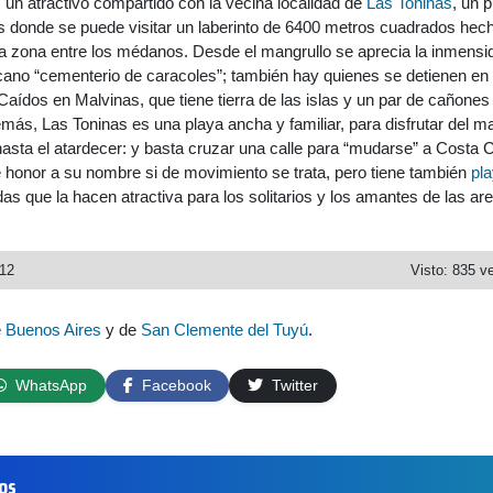
 un atractivo compartido con la vecina localidad de
Las Toninas
, un 
donde se puede visitar un laberinto de 6400 metros cuadrados hec
la zona entre los médanos. Desde el mangrullo se aprecia la inmensi
rcano “cementerio de caracoles”; también hay quienes se detienen en 
ídos en Malvinas, que tiene tierra de las islas y un par de cañones
demás, Las Toninas es una playa ancha y familiar, para disfrutar del m
sta el atardecer: y basta cruzar una calle para “mudarse” a Costa C
 honor a su nombre si de movimiento se trata, pero tiene también
pl
s que la hacen atractiva para los solitarios y los amantes de las ar
012
Visto: 835 v
e
Buenos Aires
y de
San Clemente del Tuyú
.
WhatsApp
Facebook
Twitter
los