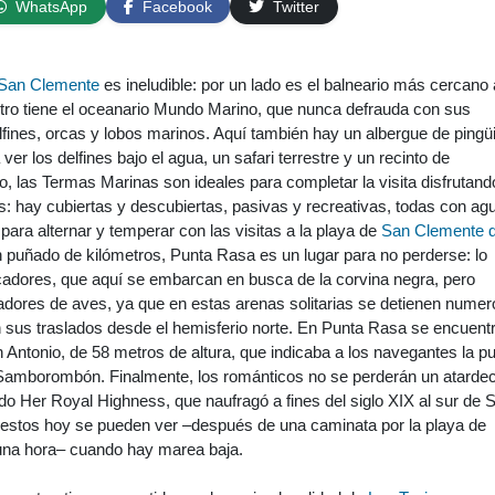
WhatsApp
Facebook
Twitter
San Clemente
es ineludible: por un lado es el balneario más cercano 
otro tiene el oceanario Mundo Marino, que nunca defrauda con sus
fines, orcas y lobos marinos. Aquí también hay un albergue de pingü
 ver los delfines bajo el agua, un safari terrestre y un recinto de
o, las Termas Marinas son ideales para completar la visita disfrutand
as: hay cubiertas y descubiertas, pasivas y recreativas, todas con ag
para alternar y temperar con las visitas a la playa de
San Clemente d
 puñado de kilómetros, Punta Rasa es un lugar para no perderse: lo
cadores, que aquí se embarcan en busca de la corvina negra, pero
adores de aves, ya que en estas arenas solitarias se detienen nume
 sus traslados desde el hemisferio norte. En Punta Rasa se encuent
 Antonio, de 58 metros de altura, que indicaba a los navegantes la p
 Samborombón. Finalmente, los románticos no se perderán un atarde
ido Her Royal Highness, que naufragó a fines del siglo XIX al sur de 
estos hoy se pueden ver –después de una caminata por la playa de
na hora– cuando hay marea baja.