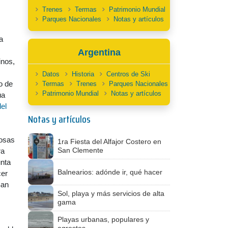
Trenes
Termas
Patrimonio Mundial
Parques Nacionales
Notas y artículos
a
Argentina
inos,
Datos
Historia
Centros de Ski
o de
Termas
Trenes
Parques Nacionales
Patrimonio Mundial
Notas y artículos
ua
el
Notas y artículos
rosas
1ra Fiesta del Alfajor Costero en
San Clemente
ra
unta
Balnearios: adónde ir, qué hacer
cer
San
Sol, playa y más servicios de alta
gama
Playas urbanas, populares y