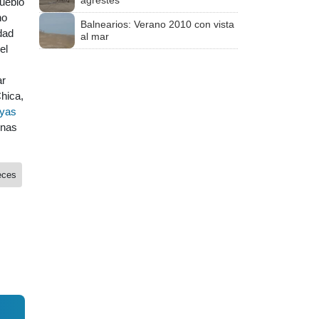
agrestes
pueblo
ho
Balnearios: Verano 2010 con vista
dad
al mar
el
ar
hica,
ayas
enas
eces