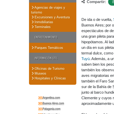
Compartir:
Agencias de viajes y
turismo
Excursiones y Aventura
De ida o de vuelta,
Inmobiliarias
Buenos Aires; por 
Terminales
espectáculos de del
una gran pileta para
ENTRETENIMIENTO
hipopótamos. Al lad
un día en sus pilet
Parques Temáticos
termal dulce, como 
INFORMACIÓN ÚTIL
Tuyú
. Además, a un
saben bien los pes
Oficinas de Turismo
también los observ
Museos
aves migratorias en
Hospitales y Clínicas
también el Faro San
sur de la Bahía de
junto al barco hund
Clemente y cuyos r
aproximadamente u