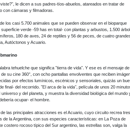
 viste?", le dicen a sus padres-tíos-abuelos, atareados en tratar de
to con cámaras y filmadoras.
 de los casi 5.700 animales que se pueden observar en el bioparque
 superficie verde -59 has en total- con plantas y arbustos, 1.500 árbo
feros, 180 de aves, 24 de reptiles y 56 de peces, de cuatro grande
ia, Autóctonos y Acuario.
ubmarino
abra tehuelche que significa "tierra de vida". Y ese es el mensaje de
n de su cine 360°, con ocho pantallas envolventes que reciben imáge
cidas por efectos lumínicos, escénicos y sensoriales, quizás un bu
de final- del recorrido. "El arca de la vida", película de unos 20 minuto
l universo y del planeta, y muestra la diversidad biológica del mundo 
debería ocupar- el hombre.
de las principales atracciones es el Acuario, cuyo circuito recrea tre
 de la Argentina, con sus especies características: en La Poza de
 costero rocoso típico del Sur argentino, las estrellas son, valga la