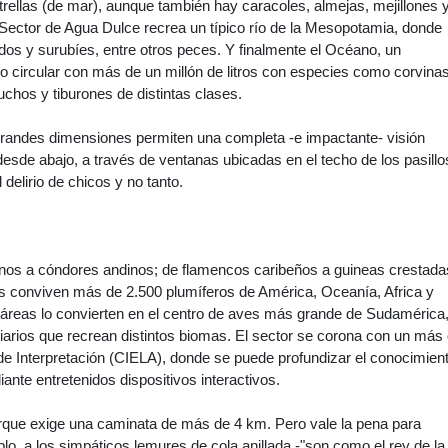
trellas (de mar), aunque también hay caracoles, almejas, mejillones 
Sector de Agua Dulce recrea un típico río de la Mesopotamia, donde
os y surubíes, entre otros peces. Y finalmente el Océano, un
o circular con más de un millón de litros con especies como corvinas
chos y tiburones de distintas clases.
grandes dimensiones permiten una completa -e impactante- visión
 desde abajo, a través de ventanas ubicadas en el techo de los pasillo
 delirio de chicos y no tanto.
anos a cóndores andinos; de flamencos caribeños a guineas crestada
es conviven más de 2.500 plumíferos de América, Oceanía, Africa y
táreas lo convierten en el centro de aves más grande de Sudamérica
viarios que recrean distintos biomas. El sector se corona con un más
de Interpretación (CIELA), donde se puede profundizar el conocimien
ante entretenidos dispositivos interactivos.
arque exige una caminata de más de 4 km. Pero vale la pena para
plo, a los simpáticos lemures de cola anillada -"son como el rey de la