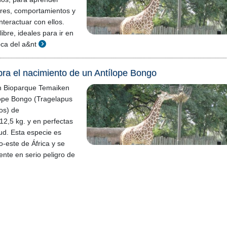
res, comportamientos y
nteractuar con ellos.
libre, ideales para ir en
oca del a&nt
ra el nacimiento de un Antílope Bongo
en Bioparque Temaiken
ope Bongo (Tragelapus
os) de
2,5 kg. y en perfectas
ud. Esta especie es
ro-este de África y se
nte en serio peligro de