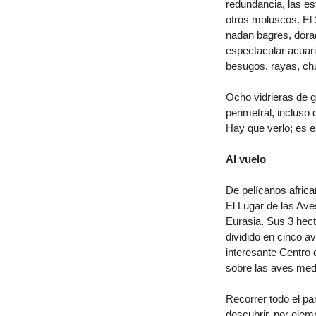
redundancia, las es
otros moluscos. El 
nadan bagres, dorad
espectacular acuari
besugos, rayas, chu
Ocho vidrieras de 
perimetral, incluso
Hay que verlo; es el
Al vuelo
De pelícanos afric
El Lugar de las Av
Eurasia. Sus 3 hec
dividido en cinco a
interesante Centro 
sobre las aves medi
Recorrer todo el p
descubrir, por ejem