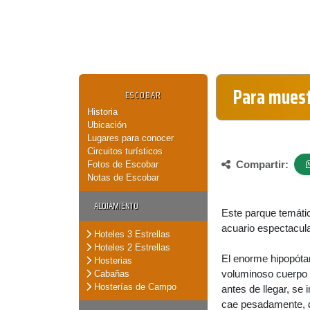
Para muest
ESCOBAR
Historia
Ubicación
Lugares para conocer
Circuitos turísticos
Compartir:
Fotos de Escobar
Notas de Escobar
ALOJAMIENTO
Este parque temátic
acuario espectacula
Hoteles 3 Estrellas
Hoteles 2 Estrellas
El enorme hipopótam
Hosterias
voluminoso cuerpo b
Cabañas
Hosterías de Campo
antes de llegar, se
cae pesadamente, de