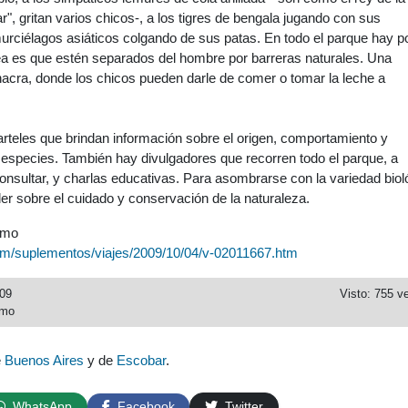
", gritan varios chicos-, a los tigres de bengala jugando con sus
urciélagos asiáticos colgando de sus patas. En todo el parque hay 
dea es que estén separados del hombre por barreras naturales. Una
acra, donde los chicos pueden darle de comer o tomar la leche a
arteles que brindan información sobre el origen, comportamiento y
 especies. También hay divulgadores que recorren todo el parque, a
nsultar, y charlas educativas. Para asombrarse con la variedad biol
r sobre el cuidado y conservación de la naturaleza.
smo
com/suplementos/viajes/2009/10/04/v-02011667.htm
009
Visto: 755 v
smo
e
Buenos Aires
y de
Escobar
.
WhatsApp
Facebook
Twitter