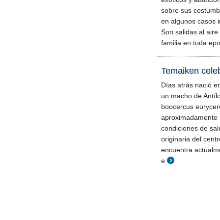
sobre sus costumb
en algunos casos i
Son salidas al aire 
familia en toda ep
Temaiken celeb
Días atrás nació 
un macho de Antíl
boocercus eurycer
aproximadamente 1
condiciones de sal
originaria del cent
encuentra actualme
e