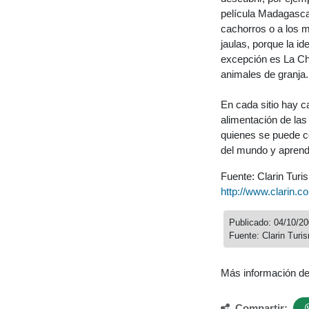
película Madagascar
cachorros o a los m
jaulas, porque la i
excepción es La Ch
animales de granja.
En cada sitio hay c
alimentación de las
quienes se puede co
del mundo y aprende
Fuente: Clarin Turi
http://www.clarin.
Publicado: 04/10/2
Fuente: Clarin Turi
Más información d
Compartir: