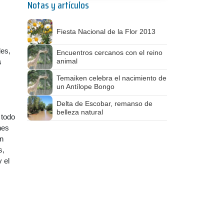
Notas y artículos
Fiesta Nacional de la Flor 2013
les,
Encuentros cercanos con el reino
animal
s
Temaiken celebra el nacimiento de
un Antílope Bongo
Delta de Escobar, remanso de
belleza natural
 todo
nes
en
s,
y el
s