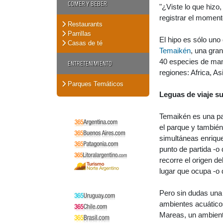
COMER Y BEBER
"¿Viste lo que hizo,
registrar el momen
Restaurants
Parrillas
El hipo es sólo uno
Casas de té
Temaikén
, una gran
40 especies de mamí
ENTRETENIMIENTO
regiones: Africa, As
Parques Temáticos
Leguas de viaje s
Temaikén es una pal
el parque y tambié
simultáneas enrique
punto de partida -o 
recorre el origen de
lugar que ocupa -o 
Pero sin dudas una 
ambientes acuáticos
Mareas, un ambiente