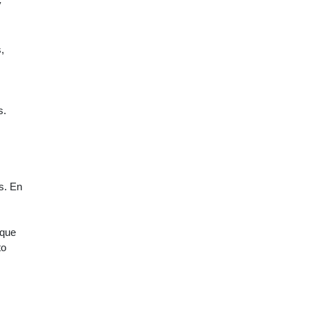
y
,
s.
s. En
,
 que
to