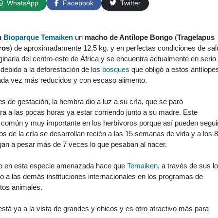
WhatsApp
Facebook
Twitter
n
Bioparque Temaiken
un
macho de Antílope Bongo
(
Tragelapus
ros
) de aproximadamente 12,5 kg. y en perfectas condiciones de sal
ginaria del centro-este de África y se encuentra actualmente en serio
 debido a la deforestación de los
bosques
que obligó a estos antílope
cada vez más reducidos y con escaso alimento.
de gestación, la hembra dio a luz a su cría, que se paró
a a las pocas horas ya estar corriendo junto a su madre. Este
común y muy importante en los herbívoros porque así pueden segui
 de la cría se desarrollan recién a las 15 semanas de vida y a los 8
gan a pesar más de 7 veces lo que pesaban al nacer.
ivo en esta especie amenazada hace que
Temaiken
, a través de sus l
o a las demás instituciones internacionales en los programas de
tos animales.
tá ya a la vista de grandes y chicos y es otro atractivo más para