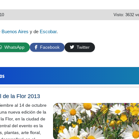
010
Visto: 3632 v
e
Buenos Aires
y de
Escobar
.
WhatsApp
Facebook
Twitter
los
l de la Flor 2013
iembre al 14 de octubre
 una nueva edición de la
la Flor, en la ciudad de
ntral del evento es la
, plantas, arte floral,