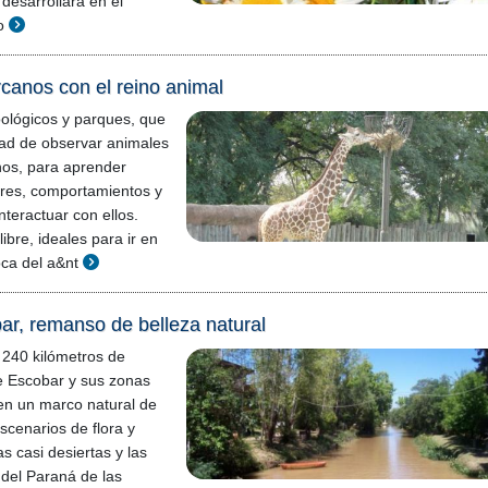
desarrollará en el
o
canos con el reino animal
ológicos y parques, que
idad de observar animales
nos, para aprender
res, comportamientos y
nteractuar con ellos.
libre, ideales para ir en
oca del a&nt
ar, remanso de belleza natural
 240 kilómetros de
de Escobar y sus zonas
cen un marco natural de
Escenarios de flora y
as casi desiertas y las
del Paraná de las