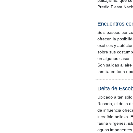
paisajismo, que se 
Predio Fiesta Naci
Encuentros cer
Seis paseos por zo
ofrecen la posibil
exóticos y autócto
sobre sus costumb
en algunos casos i
Son salidas al aire 
familia en toda ep
Delta de Escob
Ubicado a tan sólo
Rosario, el delta 
de influencia ofre
increíble belleza. 
fauna vírgenes, isl
aguas imponentes 