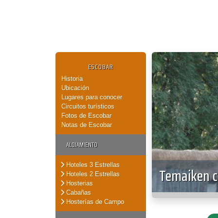
ESCOBAR
Historia
Ubicación
Lugares para conocer
Circuitos turísticos
Fotos de Escobar
Notas de Escobar
ALOJAMIENTO
Hoteles 3 Estrellas
Temaiken c
Hoteles 2 Estrellas
Hosterias
Cabañas
Hosterías de Campo