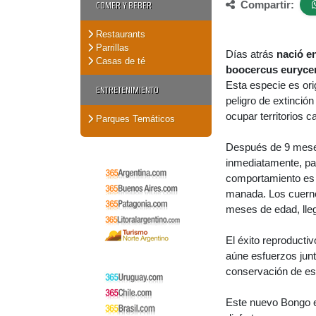
COMER Y BEBER
Compartir:
Restaurants
Parrillas
Días atrás
nació e
Casas de té
boocercus euryce
Esta especie es ori
ENTRETENIMIENTO
peligro de extinción
ocupar territorios 
Parques Temáticos
Después de 9 meses 
inmediatamente, par
comportamiento es 
manada. Los cuernos
meses de edad, lle
El éxito reproduct
aúne esfuerzos junt
conservación de es
Este nuevo Bongo es