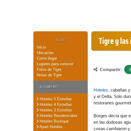
Tigre y las
TIGRE
Inicio
Ubicación
Como llegar
Lugares para conocer
Compartir:
Fotos de Tigre
Notas de Tigre
ALOJAMIENTO
Hoteles
, cabañas y
y el Delta. Sólo du
Hoteles 5 Estrellas
restoranes gourmet
Hoteles 4 Estrellas
Hoteles 3 Estrellas
Borges decía que el
Hoteles Residenciales
Hoteles Boutique
en las dudosas aguas
Apart Hoteles
cosas cambiaron y