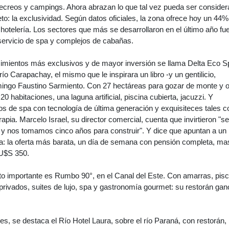
recreos y campings. Ahora abrazan lo que tal vez pueda ser conside
eto: la exclusividad. Según datos oficiales, la zona ofrece hoy un 44
otelería. Los sectores que más se desarrollaron en el último año fu
 servicio de spa y complejos de cabañas.
cimientos más exclusivos y de mayor inversión se llama Delta Eco S
río Carapachay, el mismo que le inspirara un libro -y un gentilicio,
ingo Faustino Sarmiento. Con 27 hectáreas para gozar de monte y ori
0 habitaciones, una laguna artificial, piscina cubierta, jacuzzi. Y
ios de spa con tecnología de última generación y exquisiteces tales 
rapia. Marcelo Israel, su director comercial, cuenta que invirtieron "se
 y nos tomamos cinco años para construir". Y dice que apuntan a un
ma: la oferta más barata, un día de semana con pensión completa, ma
 U$S 350.
o importante es Rumbo 90°, en el Canal del Este. Con amarras, pisc
privados, suites de lujo, spa y gastronomía gourmet: su restorán gan
les, se destaca el Río Hotel Laura, sobre el río Paraná, con restorán,