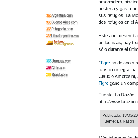
amarradero, piscina
hostería y gastron
sus refugios: La Mo
dos refugios en el 
Este año, desembar
en las islas, hay t
sólo durante el últ
"
Tigre
ha dejado atr
turístico integral p
Claudio Ambrosini, s
Tigre
gane un camp
Fuente: La Razón
http://www.larazon
Publicado: 13/03/2
Fuente: La Razón
Más información d