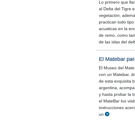
Lo primero que llam
al Delta del Tigre 
vegetación, adema
practican todo tipo
acuaticas en la en
de remo, como tam
de las islas del del
El Matebar para
El Museo del Mate
con un Matebar, d
de esta exquisita b
argentina, acompa
y hasta probar la 
el MateBar los visi
instrucciones ace
un