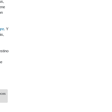
us,
ene
on
gre
. Y
ás,
estino
ue
eces