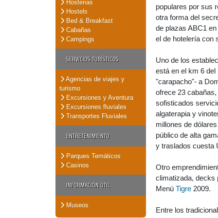
Hosterias
populares por sus 
Hostels
otra forma del secr
Bed & Breakfast
de plazas ABC1 en h
Cabañas
el de hotelería con
Campings
SERVICIOS TURÍSTICOS
Uno de los estable
está en el km 6 del 
Agencias de viajes y
"carapacho"- a Dom
turismo
ofrece 23 cabañas, 2
Excursiones y Aventura
sofisticados servic
Excursiones fluviales
algaterapia y vinote
Transportes Fluviales
millones de dólares
ENTRETENIMIENTO
público de alta ga
y traslados cuesta
Parques Temáticos
Casinos
Otro emprendimient
climatizada, decks 
INFORMACIÓN ÚTIL
Menú
Tigre
2009.
Museos
Entre los tradiciona