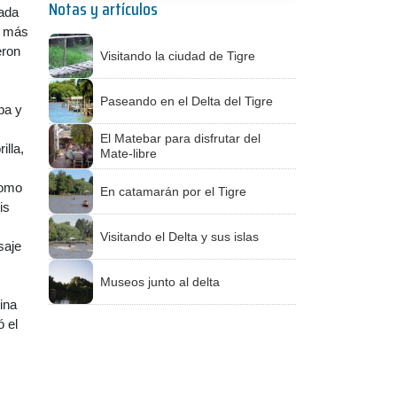
Notas y artículos
rada
% más
eron
Visitando la ciudad de Tigre
Paseando en el Delta del Tigre
pa y
El Matebar para disfrutar del
lla,
Mate-libre
como
En catamarán por el Tigre
is
Visitando el Delta y sus islas
saje
Museos junto al delta
ina
ó el