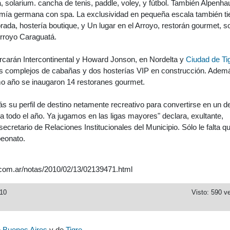
, solarium. cancha de tenis, paddle, voley, y fútbol. También Alpenha
omía germana con spa. La exclusividad en pequeña escala también ti
rada, hostería boutique, y Un lugar en el Arroyo, restorán gourmet, s
Arroyo Caraguatá.
carán Intercontinental y Howard Jonson, en Nordelta y
Ciudad de Ti
res complejos de cabañas y dos hosterías VIP en construcción. Adem
imo año se inaugaron 14 restoranes gourmet.
ás su perfil de destino netamente recreativo para convertirse en un d
ara todo el año. Ya jugamos en las ligas mayores" declara, exultante,
ecretario de Relaciones Institucionales del Municipio. Sólo le falta q
eonato.
.com.ar/notas/2010/02/13/02139471.html
010
Visto: 590 v
e
Buenos Aires
y de
Tigre
.