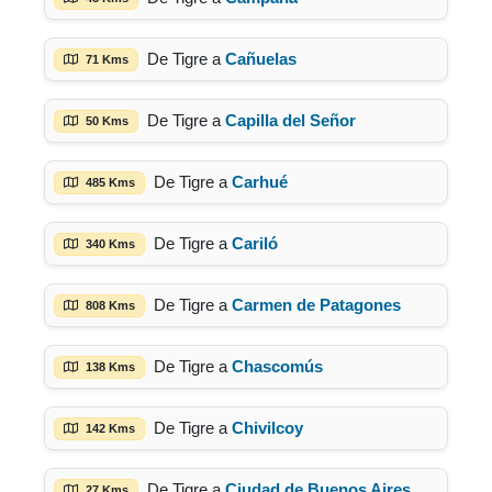
De Tigre a
Cañuelas
71 Kms
De Tigre a
Capilla del Señor
50 Kms
De Tigre a
Carhué
485 Kms
De Tigre a
Cariló
340 Kms
De Tigre a
Carmen de Patagones
808 Kms
De Tigre a
Chascomús
138 Kms
De Tigre a
Chivilcoy
142 Kms
De Tigre a
Ciudad de Buenos Aires
27 Kms