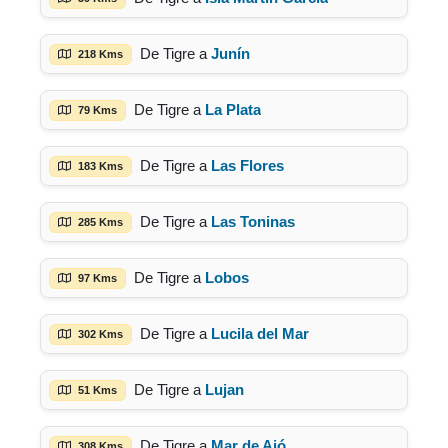
De Tigre a
Junín
218 Kms
De Tigre a
La Plata
79 Kms
De Tigre a
Las Flores
183 Kms
De Tigre a
Las Toninas
285 Kms
De Tigre a
Lobos
97 Kms
De Tigre a
Lucila del Mar
302 Kms
De Tigre a
Lujan
51 Kms
De Tigre a
Mar de Ajó
308 Kms