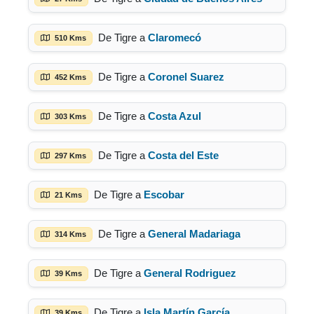
De Tigre a
Claromecó
510 Kms
De Tigre a
Coronel Suarez
452 Kms
De Tigre a
Costa Azul
303 Kms
De Tigre a
Costa del Este
297 Kms
De Tigre a
Escobar
21 Kms
De Tigre a
General Madariaga
314 Kms
De Tigre a
General Rodriguez
39 Kms
De Tigre a
Isla Martín García
39 Kms