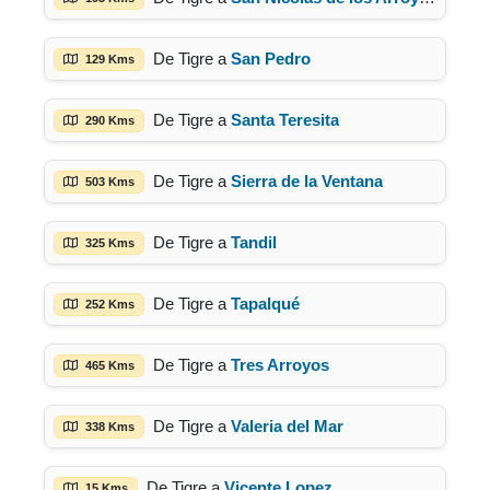
De Tigre a
San Pedro
129 Kms
De Tigre a
Santa Teresita
290 Kms
De Tigre a
Sierra de la Ventana
503 Kms
De Tigre a
Tandil
325 Kms
De Tigre a
Tapalqué
252 Kms
De Tigre a
Tres Arroyos
465 Kms
De Tigre a
Valeria del Mar
338 Kms
De Tigre a
Vicente Lopez
15 Kms