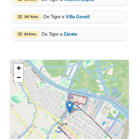
De Tigre a
Villa Gesell
347 Kms
De Tigre a
Zárate
54 Kms
+
−