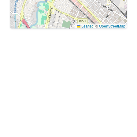
Leaflet
|
©
OpenStreetMap