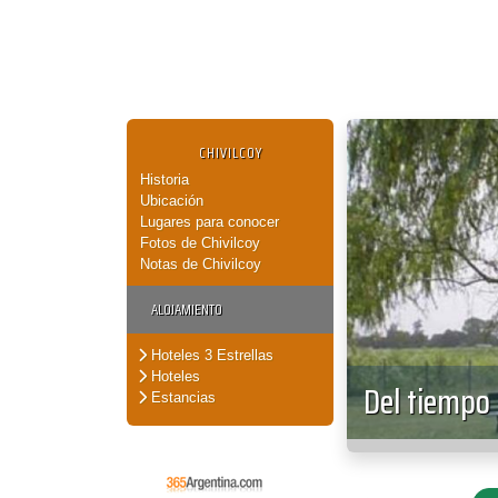
CHIVILCOY
Historia
Ubicación
Lugares para conocer
Fotos de Chivilcoy
Notas de Chivilcoy
ALOJAMIENTO
Hoteles 3 Estrellas
Hoteles
Del tiempo
Estancias