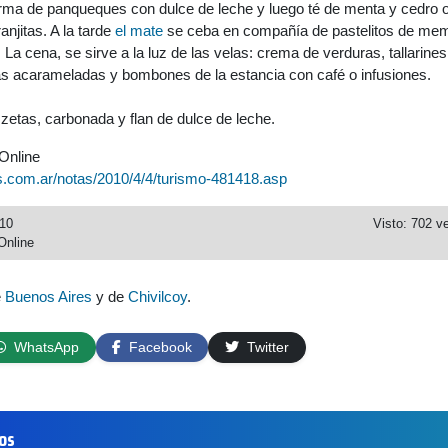
orma de panqueques con dulce de leche y luego té de menta y cedro 
anjitas. A la tarde
el mate
se ceba en compañía de pastelitos de memb
a cena, se sirve a la luz de las velas: crema de verduras, tallarines
s acarameladas y bombones de la estancia con café o infusiones.
zetas, carbonada y flan de dulce de leche.
Online
s.com.ar/notas/2010/4/4/turismo-481418.asp
010
Visto: 702 v
Online
e
Buenos Aires
y de
Chivilcoy
.
WhatsApp
Facebook
Twitter
los