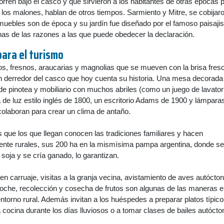
rren bajo el casco y que sirvieron a los habitantes de otras épocas 
los malones, hablan de otros tiempos. Sarmiento y Mitre, se cobijar
muebles son de época y su jardín fue diseñado por el famoso paisajis
as de las razones a las que puede obedecer la declaración.
ara el turismo
s, fresnos, araucarias y magnolias que se mueven con la brisa fresc
 derredor del casco que hoy cuenta su historia. Una mesa decorada
s de pinotea y mobiliario con muchos abriles (como un juego de lavator
de luz estilo inglés de 1800, un escritorio Adams de 1900 y lámpara
 colaboran para crear un clima de antaño.
es que los que llegan conocen las tradiciones familiares y hacen
mente rurales, sus 200 ha en la mismísima pampa argentina, donde se
y soja y se cría ganado, lo garantizan.
en carruaje, visitas a la granja vecina, avistamiento de aves autócto
 noche, recolección y cosecha de frutos son algunas de las maneras e
entorno rural. Además invitan a los huéspedes a preparar platos típico
a cocina durante los días lluviosos o a tomar clases de bailes autócto