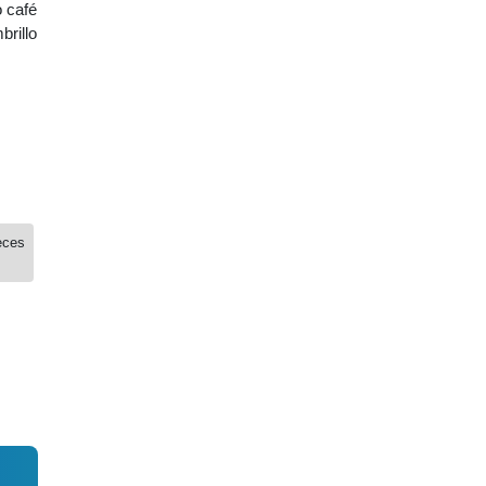
o café
rillo
eces