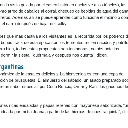
on la visita guiada por el casco histórico (inclusive a los túneles), las
mo arreo de caballos al corral, chequeo de bebidas de agua del gan
otreros. Además allí se puede aprender cómo funciona el molino o có
 el carro después de bajar del sulky.
des que más cautiva a los visitantes es la recorrida por los potreros 
 bonus track de esta época son los terneritos recién nacidos y potrill
ora bien, todas estas propuestas son tentadoras, no obstante los
n dormir la siesta, "duérmala y después nos cuenta", dicen.
argentinas
onómica de la casa es deliciosa. La bienvenida es con una copa de
cción de brusquetas. El almuerzo del sábado, un asado preparado sob
tiene un sabor especial, por Coco Runcio, Omar y Raúl, los gauchos de
nas ricas ensaladas y papas rellenas con mayonesa saborizada, "u
 ideada por mi tía Juana a partir de las hierbas de nuestra quinta", di