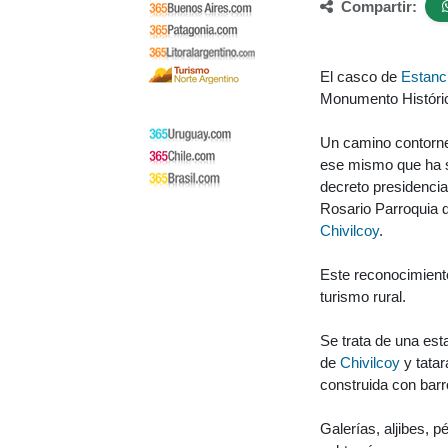
Compartir:
El casco de
Estanc
Monumento Históric
Un camino contorne
ese mismo que ha s
decreto presidencial
Rosario Parroquia 
Chivilcoy
.
Este reconocimiento
turismo rural.
Se trata de una es
de
Chivilcoy
y tatar
construida con barr
Galerías, aljibes, 