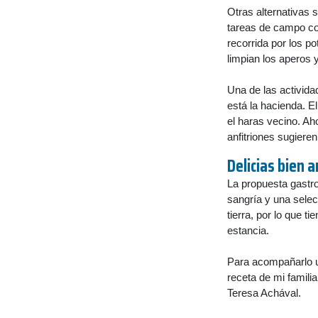
Otras alternativas s
tareas de campo co
recorrida por los p
limpian los aperos y
Una de las activida
está la hacienda. El
el haras vecino. Ah
anfitriones sugiere
Delicias bien 
La propuesta gastr
sangría y una sele
tierra, por lo que 
estancia.
Para acompañarlo u
receta de mi familia
Teresa Achával.