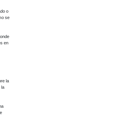
ado o
mo se
donde
os en
re la
 la
na
ce