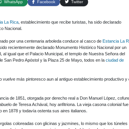
WhatsApp
Facebook
Twitter
ia La Rica
, establecimiento que recibe turistas, ha sido declarado
o Nacional.
ado por una centenaria arboleda conduce al casco de
Estancia La R
ido recientemente declarado Monumento Histórico Nacional por un
, al igual que el Palacio Municipal, el templo de Nuestra Señora del
de San Pedro Apóstol y la Plaza 25 de Mayo, todos en la
ciudad de
 vuelve más pintoresco aun al antiguo establecimiento productivo y
tancia de 1851, otorgada por derecho real a Don Manuel López, cofun
abuelo de Teresa Achával, hoy anfitriona. La vieja casona colonial fue
o en 1878 y todavía ostenta sus aires italianos.
pérgolas coloreadas con glicinas y jazmines, lo mismo que los túneles