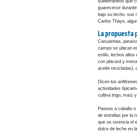
subterráneos que co
guarecerse durante 
bajo su techo, sus 
Carlos Thays, algun
La propuesta p
Casuarinas, paraíso
campo se ubican en
estilo, techos alto
con placard y mesa 
aceite recicladas),
Dicen los anfitrion
actividades típica
cultiva trigo, maíz 
Paseos a caballo o 
de estrellas por la
que se vivencia el 
dulce de leche en l