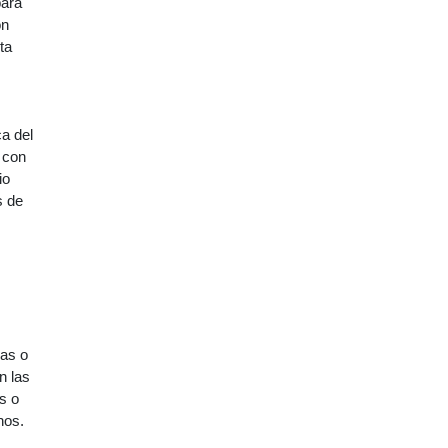
para
on
ta
a del
 con
io
s de
nas o
n las
s o
nos.