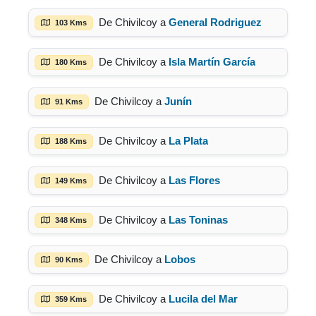
De Chivilcoy a
General Rodriguez
103 Kms
De Chivilcoy a
Isla Martín García
180 Kms
De Chivilcoy a
Junín
91 Kms
De Chivilcoy a
La Plata
188 Kms
De Chivilcoy a
Las Flores
149 Kms
De Chivilcoy a
Las Toninas
348 Kms
De Chivilcoy a
Lobos
90 Kms
De Chivilcoy a
Lucila del Mar
359 Kms