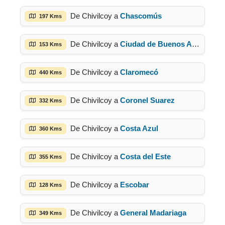
De Chivilcoy a
Chascomús
197 Kms
De Chivilcoy a
Ciudad de Buenos Aires
153 Kms
De Chivilcoy a
Claromecó
440 Kms
De Chivilcoy a
Coronel Suarez
332 Kms
De Chivilcoy a
Costa Azul
360 Kms
De Chivilcoy a
Costa del Este
355 Kms
De Chivilcoy a
Escobar
128 Kms
De Chivilcoy a
General Madariaga
349 Kms