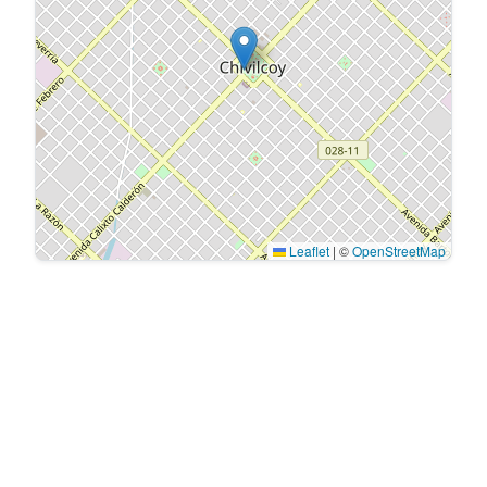
Leaflet
|
©
OpenStreetMap