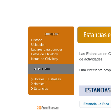
Estancias e
CHIVILCOY
Historia
Ubicación
Lugares para conocer
Las Estancias en Ch
Fotos de Chivilcoy
Notas de Chivilcoy
de actividades.
ALOJAMIENTO
Una excelente propu
Hoteles 3 Estrellas
Hoteles
ESTANCIAS
Estancias
Estancia La Rica