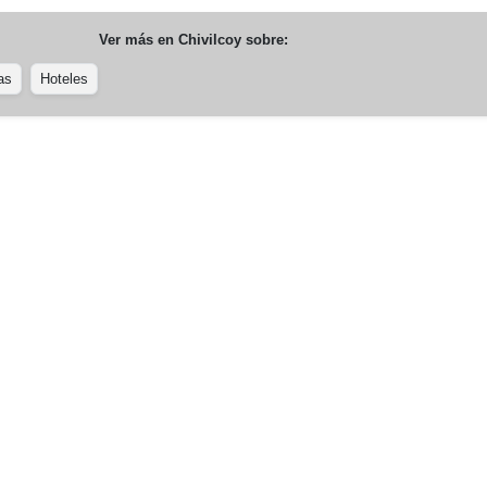
Ver más en
Chivilcoy
sobre:
as
Hoteles