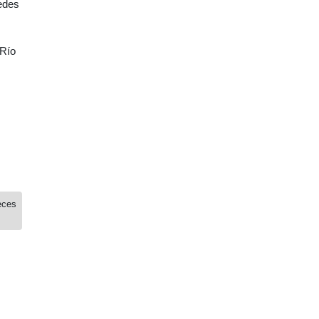
edes
 Río
eces