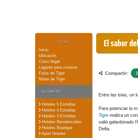
El sabor de
TIGRE
Inicio
Ubicación
Como llegar
Lugares para conocer
Compartir:
Fotos de Tigre
Notas de Tigre
ALOJAMIENTO
Entre las islas, un 
Hoteles 5 Estrellas
Para potenciar la m
Hoteles 4 Estrellas
Tigre
realiza un co
Hoteles 3 Estrellas
salió galardonado
R
Hoteles Residenciales
Hoteles Boutique
Delta.
Apart Hoteles