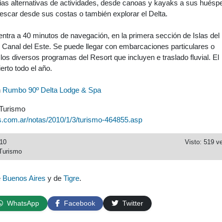
rias alternativas de actividades, desde canoas y kayaks a sus huésp
 pescar desde sus costas o también explorar el Delta.
ntra a 40 minutos de navegación, en la primera sección de Islas del
el Canal del Este. Se puede llegar con embarcaciones particulares o
 los diversos programas del Resort que incluyen e traslado fluvial. El
erto todo el año.
n
Rumbo 90º Delta Lodge & Spa
 Turismo
s.com.ar/notas/2010/1/3/turismo-464855.asp
010
Visto: 519 v
Turismo
e
Buenos Aires
y de
Tigre
.
WhatsApp
Facebook
Twitter