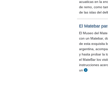
acuaticas en la en
de remo, como tam
de las islas del del
El Matebar para
El Museo del Mate
con un Matebar, d
de esta exquisita b
argentina, acompa
y hasta probar la 
el MateBar los visi
instrucciones ace
un