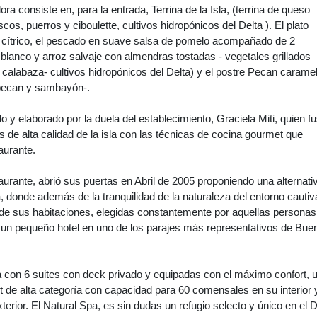
a consiste en, para la entrada, Terrina de la Isla, (terrina de queso
cos, puerros y ciboulette, cultivos hidropónicos del Delta ). El plato
o cítrico, el pescado en suave salsa de pomelo acompañado de 2
 blanco y arroz salvaje con almendras tostadas - vegetales grillados
, calabaza- cultivos hidropónicos del Delta) y el postre Pecan caramel
pecan y sambayón-.
 y elaborado por la duela del establecimiento, Graciela Miti, quien f
s de alta calidad de la isla con las técnicas de cocina gourmet que
aurante.
taurante, abrió sus puertas en Abril de 2005 proponiendo una alternati
a, donde además de la tranquilidad de la naturaleza del entorno cautiv
t de sus habitaciones, elegidas constantemente por aquellas persona
e un pequeño hotel en uno de los parajes más representativos de Bue
 con 6 suites con deck privado y equipadas con el máximo confort, 
 de alta categoría con capacidad para 60 comensales en su interior 
erior. El Natural Spa, es sin dudas un refugio selecto y único en el D