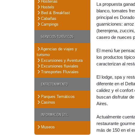
Hosterias
La propuesta ganador
Hostels
blanco, tomates fres
Bed & Breakfast
principal es Dorad
Cabañas
guarniciones: arroz
Campings
(berenjena, zuccini
SERVICIOS TURÍSTICOS
casero de nueces 
Agencias de viajes y
El menú fue pensado
turismo
los productos típico
Excursiones y Aventura
caracterizan al rest
Excursiones fluviales
Transportes Fluviales
El lodge, spa y res
ENTRETENIMIENTO
diferente en el Delt
calidez y el confor
Parques Temáticos
buscan disfrutar d
Casinos
Aires.
INFORMACIÓN ÚTIL
Actualmente cuenta
restaurante gourmet
Museos
más de 150 en el ext