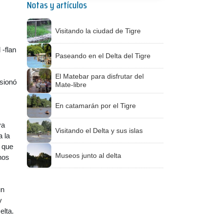
Notas y artículos
Visitando la ciudad de Tigre
 -flan
Paseando en el Delta del Tigre
El Matebar para disfrutar del
usionó
Mate-libre
En catamarán por el Tigre
va
Visitando el Delta y sus islas
a la
s que
Museos junto al delta
nos
un
y
elta.