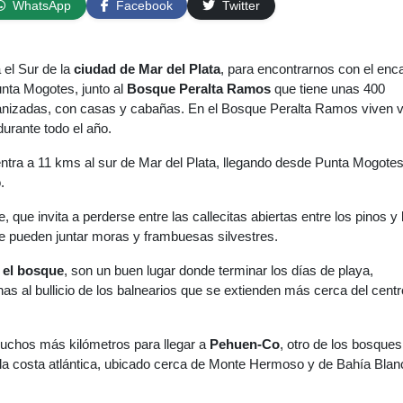
WhatsApp
Facebook
Twitter
 el Sur de la
ciudad de Mar del Plata
, para encontrarnos con el enc
nta Mogotes, junto al
Bosque Peralta Ramos
que tiene unas 400
nizadas, con casas y cabañas. En el Bosque Peralta Ramos viven v
urante todo el año.
ntra a 11 kms al sur de Mar del Plata, llegando desde Punta Mogotes
.
e, que invita a perderse entre las callecitas abiertas entre los pinos y 
e pueden juntar moras y frambuesas silvestres.
 el bosque
, son un buen lugar donde terminar los días de playa,
s al bullicio de los balnearios que se extienden más cerca del centr
uchos más kilómetros para llegar a
Pehuen-Co
, otro de los bosque
la costa atlántica, ubicado cerca de Monte Hermoso y de Bahía Blan