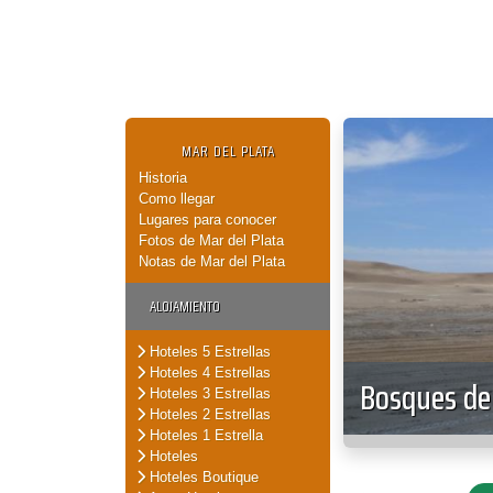
MAR DEL PLATA
Historia
Como llegar
Lugares para conocer
Fotos de Mar del Plata
Notas de Mar del Plata
ALOJAMIENTO
Hoteles 5 Estrellas
Hoteles 4 Estrellas
Bosques de
Hoteles 3 Estrellas
Hoteles 2 Estrellas
Hoteles 1 Estrella
Hoteles
Hoteles Boutique