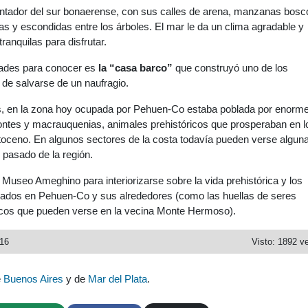
ntador del sur bonaerense, con sus calles de arena, manzanas bosc
las y escondidas entre los árboles. El mar le da un clima agradable y
tranquilas para disfrutar.
dades para conocer es
la “casa barco”
que construyó uno de los
de salvarse de un naufragio.
, en la zona hoy ocupada por Pehuen-Co estaba poblada por enorm
dontes y macrauquenias, animales prehistóricos que prosperaban en l
stoceno. En algunos sectores de la costa todavía pueden verse algun
e pasado de la región.
Museo Ameghino para interiorizarse sobre la vida prehistórica y los
rados en Pehuen-Co y sus alrededores (como las huellas de seres
cos que pueden verse en la vecina Monte Hermoso).
016
Visto: 1892 v
e
Buenos Aires
y de
Mar del Plata
.