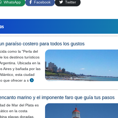
WhatsApp
Facebook
Twitter
los
 un paraíso costero para todos los gustos
cida como la "Perla del
e los destinos turísticos
rgentina. Ubicada en la
s Aires y bañada por las
tlántico, esta ciudad
o que ofrecer a s
 encanto marino y el imponente faro que guía tus pasos
dad de Mar del Plata es
tico en la costa
bina playas doradas,