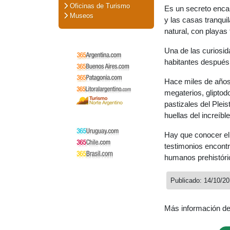
Oficinas de Turismo
Es un secreto enca
Museos
y las casas tranqui
natural, con playas 
Una de las curiosi
habitantes después 
Hace miles de años
megaterios, glipto
pastizales del Plei
huellas del increíbl
Hay que conocer el 
testimonios encont
humanos prehistóri
Publicado: 14/10/2
Más información d