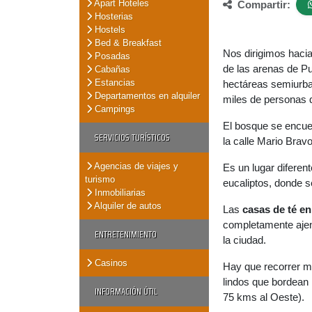
Apart Hoteles
Compartir:
Hosterias
Hostels
Bed & Breakfast
Nos dirigimos hacia
Posadas
de las arenas de Pu
Cabañas
Estancias
hectáreas semiurba
Departamentos en alquiler
miles de personas d
Campings
El bosque se encue
SERVICIOS TURÍSTICOS
la calle Mario Bravo
Agencias de viajes y
Es un lugar diferent
turismo
eucaliptos, donde s
Inmobiliarias
Alquiler de autos
Las
casas de té en
completamente ajena
ENTRETENIMIENTO
la ciudad.
Casinos
Hay que recorrer m
lindos que bordean 
INFORMACIÓN ÚTIL
75 kms al Oeste).