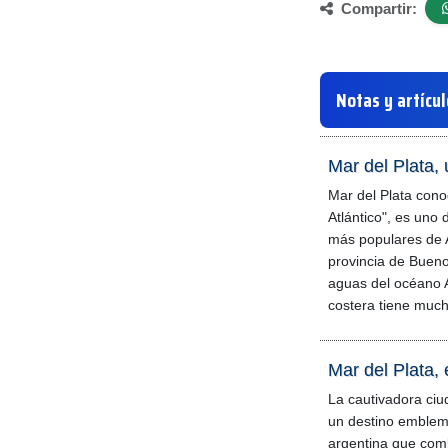
Compartir:
Notas y artícu
Mar del Plata,
Mar del Plata cono
Atlántico", es uno d
más populares de A
provincia de Bueno
aguas del océano A
costera tiene much
Mar del Plata,
La cautivadora ciu
un destino emblemá
argentina que com