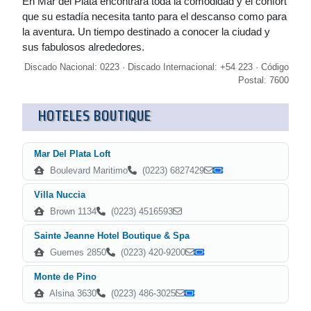
En Mar del Plata encontrará toda la comodidad y el confort
que su estadía necesita tanto para el descanso como para
la aventura. Un tiempo destinado a conocer la ciudad y
sus fabulosos alrededores.
Discado Nacional: 0223 · Discado Internacional: +54 223 · Código
Postal: 7600
HOTELES BOUTIQUE
Mar Del Plata Loft
Boulevard Maritimo
(0223) 6827429
Villa Nuccia
Brown 1134
(0223) 4516593
Sainte Jeanne Hotel Boutique & Spa
Guemes 2850
(0223) 420-9200
Monte de Pino
Alsina 3630
(0223) 486-3025