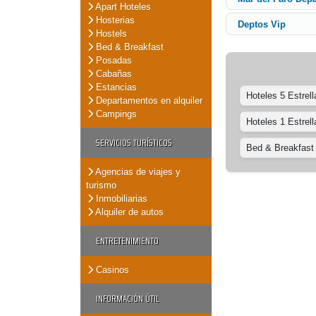
Apart Hoteles
Hosterias
Deptos Vip
Hostels
Bed & Breakfast
Posadas
Cabañas
Estancias
Hoteles 5 Estrell
Departamentos en alquiler
Campings
Hoteles 1 Estrell
SERVICIOS TURÍSTICOS
Bed & Breakfast
Agencias de viajes y
turismo
Inmobiliarias
Alquiler de autos
ENTRETENIMIENTO
Casinos
INFORMACIÓN ÚTIL