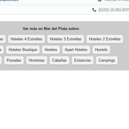
(0223) 15-592-837
Ver más en
Mar del Plata
sobre:
as
Hoteles 4 Estrellas
Hoteles 3 Estrellas
Hoteles 2 Estrellas
a
Hoteles Boutique
Hoteles
Apart Hoteles
Hostels
Posadas
Hosterias
Cabañas
Estancias
Campings