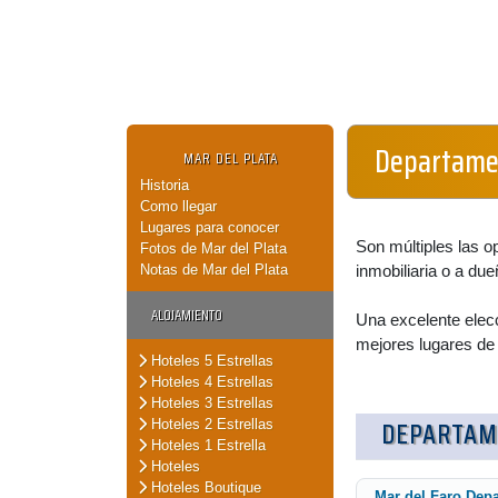
Departamen
MAR DEL PLATA
Historia
Como llegar
Lugares para conocer
Son múltiples las o
Fotos de Mar del Plata
Notas de Mar del Plata
inmobiliaria o a due
ALOJAMIENTO
Una excelente elecc
mejores lugares de 
Hoteles 5 Estrellas
Hoteles 4 Estrellas
Hoteles 3 Estrellas
DEPARTAM
Hoteles 2 Estrellas
Hoteles 1 Estrella
Hoteles
Hoteles Boutique
Mar del Faro Dep