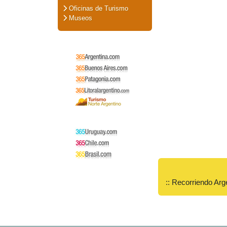
Oficinas de Turismo
Museos
:: Recorriendo Arg