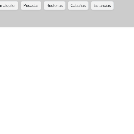
 alquiler
Posadas
Hosterias
Cabañas
Estancias