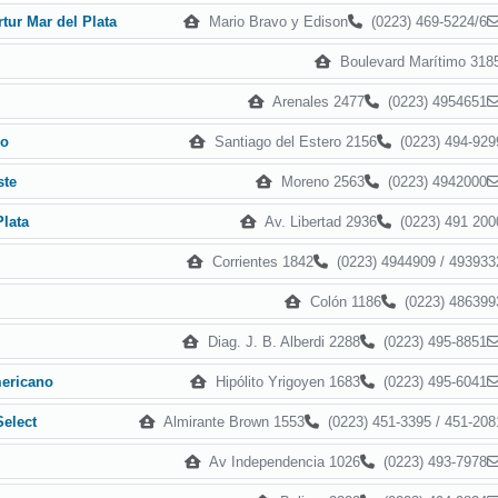
Mario Bravo y Edison
(0223) 469-5224/6
tur Mar del Plata
Boulevard Marítimo 318
Arenales 2477
(0223) 4954651
Santiago del Estero 2156
(0223) 494-929
co
Moreno 2563
(0223) 4942000
ste
Av. Libertad 2936
(0223) 491 200
lata
Corrientes 1842
(0223) 4944909 / 493933
Colón 1186
(0223) 486399
Diag. J. B. Alberdi 2288
(0223) 495-8851
Hipólito Yrigoyen 1683
(0223) 495-6041
ericano
Almirante Brown 1553
(0223) 451-3395 / 451-208
Select
Av Independencia 1026
(0223) 493-7978