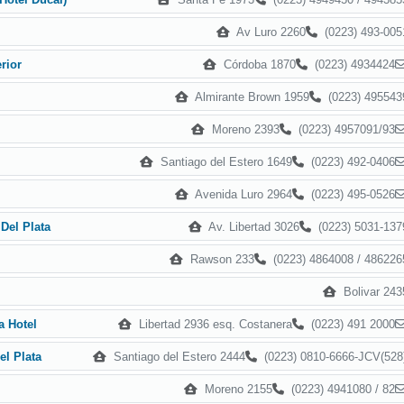
Av Luro 2260
(0223) 493-005
Córdoba 1870
(0223) 4934424
rior
Almirante Brown 1959
(0223) 495543
Moreno 2393
(0223) 4957091/93
Santiago del Estero 1649
(0223) 492-0406
Avenida Luro 2964
(0223) 495-0526
Av. Libertad 3026
(0223) 5031-137
Del Plata
Rawson 233
(0223) 4864008 / 486226
Bolivar 243
Libertad 2936 esq. Costanera
(0223) 491 2000
a Hotel
Santiago del Estero 2444
(0223) 0810-6666-JCV(528
el Plata
Moreno 2155
(0223) 4941080 / 82