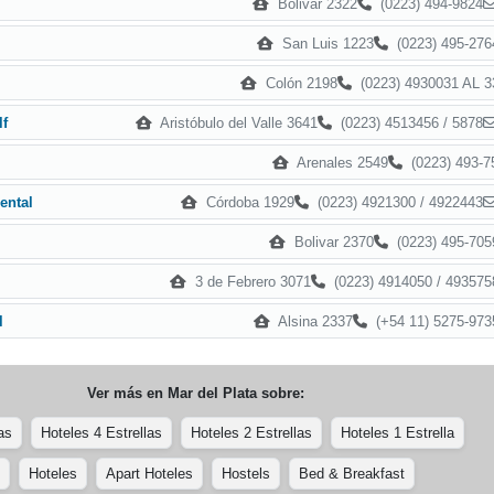
Bolivar 2322
(0223) 494-9824
San Luis 1223
(0223) 495-276
Colón 2198
(0223) 4930031 AL 3
Aristóbulo del Valle 3641
(0223) 4513456 / 5878
lf
Arenales 2549
(0223) 493-7
Córdoba 1929
(0223) 4921300 / 4922443
ental
Bolivar 2370
(0223) 495-705
3 de Febrero 3071
(0223) 4914050 / 493575
Alsina 2337
(+54 11) 5275-973
l
Ver más en
Mar del Plata
sobre:
as
Hoteles 4 Estrellas
Hoteles 2 Estrellas
Hoteles 1 Estrella
Hoteles
Apart Hoteles
Hostels
Bed & Breakfast