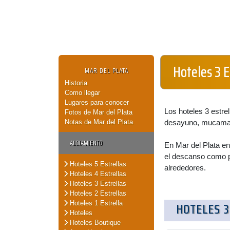
Hoteles 3 E
MAR DEL PLATA
Historia
Como llegar
Lugares para conocer
Los hoteles 3 estrel
Fotos de Mar del Plata
Notas de Mar del Plata
desayuno, mucama 
ALOJAMIENTO
En Mar del Plata en
el descanso como p
Hoteles 5 Estrellas
alrededores.
Hoteles 4 Estrellas
Hoteles 3 Estrellas
Hoteles 2 Estrellas
Hoteles 1 Estrella
HOTELES 3
Hoteles
Hoteles Boutique