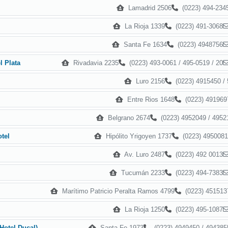
Lamadrid 2506
(0223) 494-234
La Rioja 1339
(0223) 491-3068
Santa Fe 1634
(0223) 4948756
Rivadavia 2235
(0223) 493-0061 / 495-0519 / 20
l Plata
Luro 2156
(0223) 4915450 / 
Entre Rios 1648
(0223) 491969
Belgrano 2674
(0223) 4952049 / 4952
Hipólito Yrigoyen 1737
(0223) 4950081
tel
Av. Luro 2487
(0223) 492 0013
Tucumán 2233
(0223) 494-7383
Marítimo Patricio Peralta Ramos 4799
(0223) 451513
La Rioja 1250
(0223) 495-1087
Santa Fe 1973
(0223) 4949450 / 494385
Hotel Ducal)