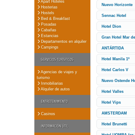
Apart Hoteles
Nuevo Horizonte
Hosterias
Hostels
Sennac Hotel
Bed & Breakfast
Posadas
Hotel Dion
Cabañas
Estancias
Gran Hotel Mar de
Departamentos en alquiler
Campings
ANTÁRTIDA
SERVICIOS TURÍSTICOS
Hotel Manila 1º
Hotel Carlos V
Agencias de viajes y
turismo
Nuevo Ostende Ho
Inmobiliarias
Alquiler de autos
Hotel Valles
ENTRETENIMIENTO
Hotel Vips
AMSTERDAM
Casinos
Hotel Brunetti
INFORMACIÓN ÚTIL
Hotel UOMRA (ex 