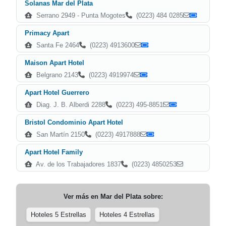
Solanas Mar del Plata
Serrano 2949 - Punta Mogotes
(0223) 484 0285
Primacy Apart
Santa Fe 2464
(0223) 4913600
Maison Apart Hotel
Belgrano 2143
(0223) 4919974
Apart Hotel Guerrero
Diag. J. B. Alberdi 2288
(0223) 495-8851
Bristol Condominio Apart Hotel
San Martín 2150
(0223) 4917888
Apart Hotel Family
Av. de los Trabajadores 1837
(0223) 4850253
Ver más en
Mar del Plata
sobre:
Hoteles 5 Estrellas
Hoteles 4 Estrellas