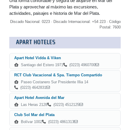
Una forma confortable y segura de alojarse en Mar del
Plata y aprovechar al máximo las excursiones,
actividades, paisajes e historia de Mar del Plata.
Discado Nacional: 0223 · Discado Internacional: +54 223 · Código
Postal: 7600
APART HOTELES
Apart Hotel Vidda & Viken
Santiago del Estero 1971
(0223) 4960700
RCT Club Vacacional & Spa. Tiempo Compartido
Paseo Costanero Sur Presidente Illia 14
(0223) 4642831
Apart Hotel Avenida del Mar
Las Heras 2128
(0223) 4512125
Club Sol Mar del Plata
Bolívar 1002
(0223) 4861313